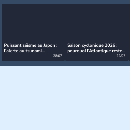
Puissant séisme au Japon :
Saison cyclonique 2026 :
l’alerte au tsunami
pourquoi l’Atlantique reste
désormais levée
28/07
très calme à ce stade ?
22/07