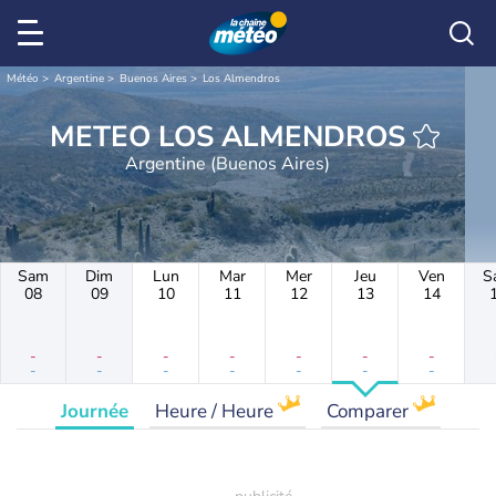
Météo
Argentine
Buenos Aires
Los Almendros
METEO LOS ALMENDROS
Argentine (Buenos Aires)
Sam
Dim
Lun
Mar
Mer
Jeu
Ven
S
08
09
10
11
12
13
14
-
-
-
-
-
-
-
-
-
-
-
-
-
-
Journée
Heure / Heure
Comparer