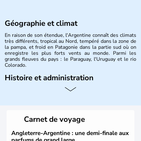
Géographie et climat
En raison de son étendue, l'Argentine connaît des climats
très différents, tropical au Nord, tempéré dans la zone de
la pampa, et froid en Patagonie dans la partie sud où on
enregistre les plus forts vents au monde. Parmi les
grands fleuves du pays : le Paraguay, l'Uruguay et le rio
Colorado.
Histoire et administration
L'Argentine est un pays d'Amérique du Sud, partageant
ses frontières avec le Chili à l'ouest, la Bolivie au nord-
ouest, le Paraguay au nord, le Brésil et l'Uruguay au nord-
est et à l'est, et l'océan Atlantique à l'est et à l'extrême
sud. Son nom vient du latin «argentum » signifiant «
Carnet de voyage
argent ». La capitale a pour nom Buenos Aires. Le pays
est indépendant depuis 1816 et le peso est la monnaie
qu'utilisent les 40 millions d'habitants qui peuplent le
Angleterre-Argentine : une demi-finale aux
pays, les Argentins.
parfums de grand large