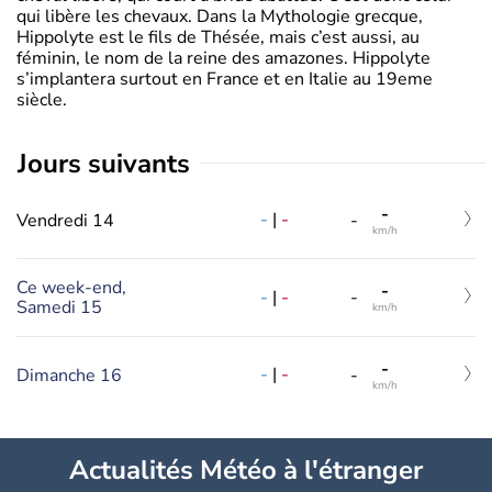
qui libère les chevaux. Dans la Mythologie grecque,
Hippolyte est le fils de Thésée, mais c’est aussi, au
féminin, le nom de la reine des amazones. Hippolyte
s’implantera surtout en France et en Italie au 19eme
siècle.
jours suivants
-
-
|
-
Vendredi 14
-
km/h
Ce week-end,
-
-
|
-
-
Samedi 15
km/h
-
-
|
-
Dimanche 16
-
km/h
Actualités Météo à l'étranger