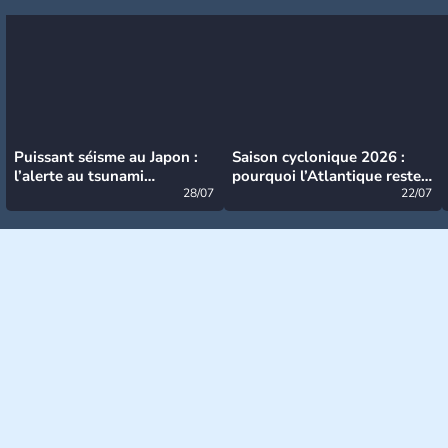
Puissant séisme au Japon :
Saison cyclonique 2026 :
l’alerte au tsunami
pourquoi l’Atlantique reste
désormais levée
28/07
très calme à ce stade ?
22/07