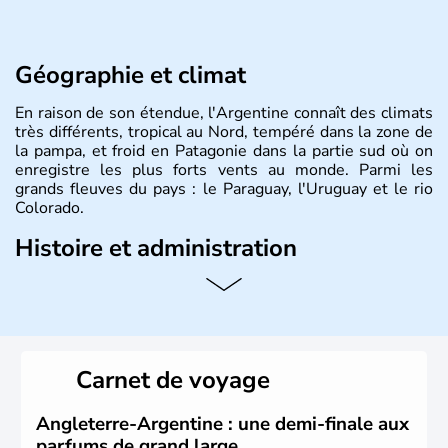
Géographie et climat
En raison de son étendue, l'Argentine connaît des climats
très différents, tropical au Nord, tempéré dans la zone de
la pampa, et froid en Patagonie dans la partie sud où on
enregistre les plus forts vents au monde. Parmi les
grands fleuves du pays : le Paraguay, l'Uruguay et le rio
Colorado.
Histoire et administration
L'Argentine est un pays d'Amérique du Sud, partageant
ses frontières avec le Chili à l'ouest, la Bolivie au nord-
ouest, le Paraguay au nord, le Brésil et l'Uruguay au nord-
est et à l'est, et l'océan Atlantique à l'est et à l'extrême
sud. Son nom vient du latin «argentum » signifiant «
Carnet de voyage
argent ». La capitale a pour nom Buenos Aires. Le pays
est indépendant depuis 1816 et le peso est la monnaie
qu'utilisent les 40 millions d'habitants qui peuplent le
Angleterre-Argentine : une demi-finale aux
pays, les Argentins.
parfums de grand large