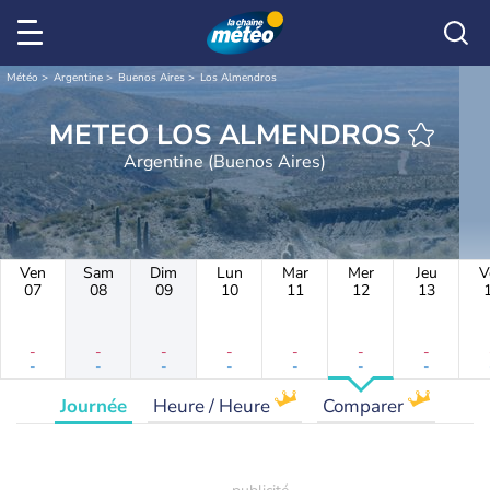
Météo
Argentine
Buenos Aires
Los Almendros
METEO LOS ALMENDROS
Argentine (Buenos Aires)
Ven
Sam
Dim
Lun
Mar
Mer
Jeu
V
07
08
09
10
11
12
13
-
-
-
-
-
-
-
-
-
-
-
-
-
-
Journée
Heure / Heure
Comparer