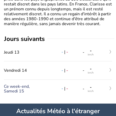
restait discret dans les pays latins. En France, Clarisse est
un prénom connu depuis longtemps, mais il est resté
relativement discret. Il a connu un regain d'intérêt à partir
des années 1980-1990 et continue d'être attribué de
manière régulière, sans jamais devenir très courant.
jours suivants
-
-
|
-
Jeudi 13
-
km/h
-
-
|
-
Vendredi 14
-
km/h
Ce week-end,
-
-
|
-
-
Samedi 15
km/h
Actualités Météo à l'étranger