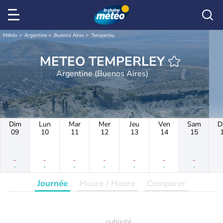
Météo
Argentine
Buenos Aires
Temperley
METEO TEMPERLEY
Argentine (Buenos Aires)
Dim
Lun
Mar
Mer
Jeu
Ven
Sam
D
09
10
11
12
13
14
15
-
-
-
-
-
-
-
-
-
-
-
-
-
-
Journée
Heure / Heure
Comparer