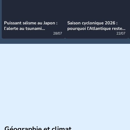
Puissant séisme au Japon :
Saison cyclonique 2026 :
l’alerte au tsunami
pourquoi l’Atlantique reste
désormais levée
28/07
très calme à ce stade ?
22/07
Géographie et climat