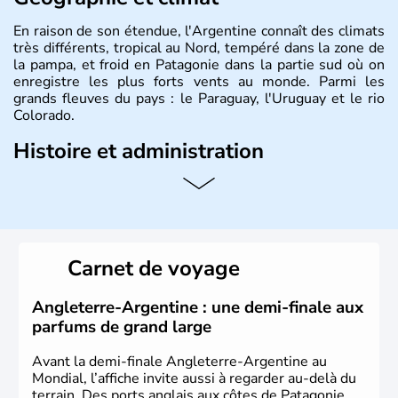
En raison de son étendue, l'Argentine connaît des climats
très différents, tropical au Nord, tempéré dans la zone de
la pampa, et froid en Patagonie dans la partie sud où on
enregistre les plus forts vents au monde. Parmi les
grands fleuves du pays : le Paraguay, l'Uruguay et le rio
Colorado.
Histoire et administration
L'Argentine est un pays d'Amérique du Sud, partageant
ses frontières avec le Chili à l'ouest, la Bolivie au nord-
ouest, le Paraguay au nord, le Brésil et l'Uruguay au nord-
est et à l'est, et l'océan Atlantique à l'est et à l'extrême
sud. Son nom vient du latin «argentum » signifiant «
Carnet de voyage
argent ». La capitale a pour nom Buenos Aires. Le pays
est indépendant depuis 1816 et le peso est la monnaie
qu'utilisent les 40 millions d'habitants qui peuplent le
Angleterre-Argentine : une demi-finale aux
pays, les Argentins.
parfums de grand large
Avant la demi-finale Angleterre-Argentine au
Mondial, l’affiche invite aussi à regarder au-delà du
terrain. Des ports anglais aux côtes de Patagonie,