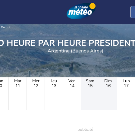
 Derqui
METEO HEURE PAR HEUR
Argentine (Buenos Aires)
un
Mar
Mer
Jeu
Ven
Sam
Dim
Lun
0
11
12
13
14
15
16
17
-
-
-
-
-
-
-
-
-
-
-
-
-
-
-
-