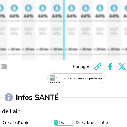
4%
44%
44%
44%
44%
44%
44%
44%
44%
4
rtable
Confortable
Confortable
Confortable
Confortable
Confortable
Confortable
Confortable
Confortable
Conf
27
1027
1027
1027
1027
1027
1027
1027
1027
1
Pa
hPa
hPa
hPa
hPa
hPa
hPa
hPa
hPa
h
0 km
> 20 km
> 20 km
> 20 km
> 20 km
> 20 km
> 20 km
> 20 km
> 20 km
> 
lente
excellente
excellente
excellente
excellente
excellente
excellente
excellente
excellente
exce
Partager
Ajouter à vos sources préférées
Infos SANTÉ
 de l'air
Dioxyde d'azote
Dioxyde de soufre
1
/6