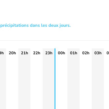
précipitations dans les deux jours.
9h
20h
21h
22h
23h
00h
01h
02h
03h
0