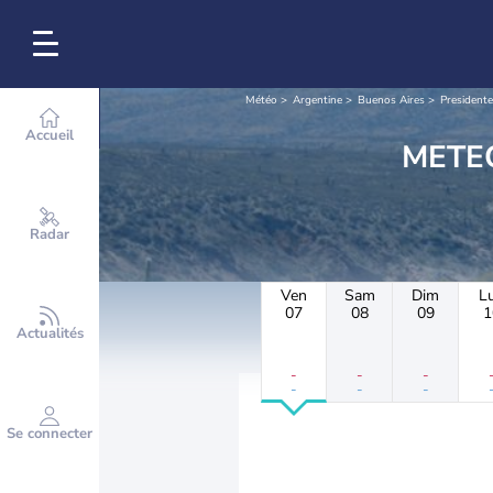
Météo
Argentine
Buenos Aires
Presidente
Accueil
Radar
Ven
Sam
Dim
L
07
08
09
1
Actualités
-
-
-
-
-
-
Se connecter