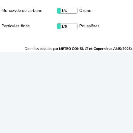
Monoxyde de carbone
Ozone
1
/6
Particules fines
Poussières
1
/6
Données établies par
METEO CONSULT et Copernicus AMS(2026)