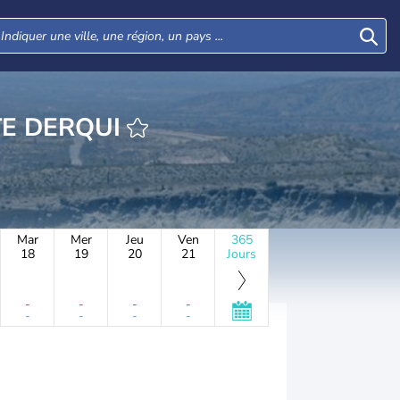
E PRESIDENTE DERQUI
Mar
Mer
Jeu
Ven
365
18
19
20
21
Jours
-
-
-
-
-
-
-
-