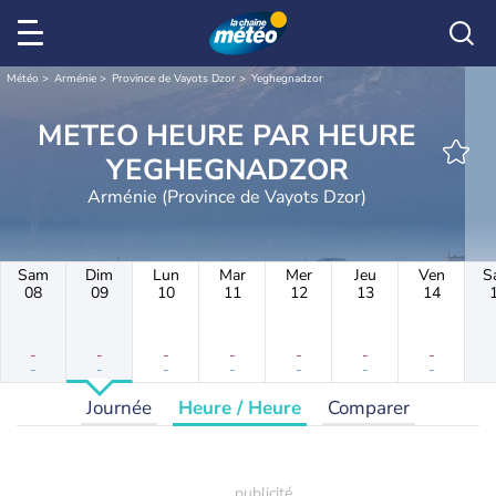
Météo
Arménie
Province de Vayots Dzor
Yeghegnadzor
METEO HEURE PAR HEURE
YEGHEGNADZOR
Arménie (Province de Vayots Dzor)
Sam
Dim
Lun
Mar
Mer
Jeu
Ven
S
08
09
10
11
12
13
14
-
-
-
-
-
-
-
-
-
-
-
-
-
-
Journée
Heure / Heure
Comparer