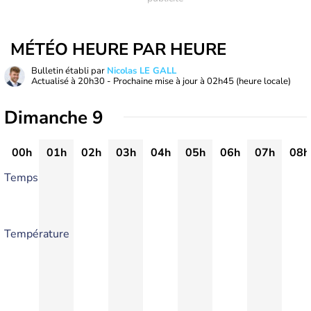
MÉTÉO HEURE PAR HEURE
Bulletin établi par
Nicolas LE GALL
Actualisé à
20h30
- Prochaine mise à jour à
02h45
(heure locale)
Dimanche 9
00h
01h
02h
03h
04h
05h
06h
07h
08h
Temps
Température