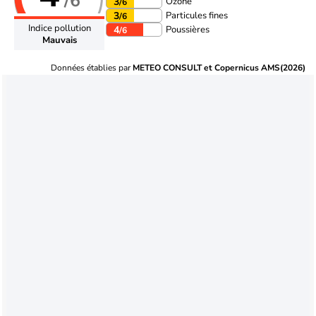
/6
Ozone
3
/6
Particules fines
3
/6
Indice pollution
Poussières
4
/6
Mauvais
Données établies par
METEO CONSULT et Copernicus AMS(2026)