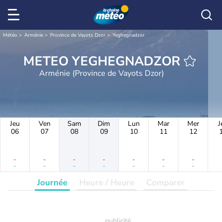
Météo
Arménie
Province de Vayots Dzor
Yeghegnadzor
METEO YEGHEGNADZOR
Arménie (Province de Vayots Dzor)
Jeu
Ven
Sam
Dim
Lun
Mar
Mer
J
06
07
08
09
10
11
12
-
-
-
-
-
-
-
-
-
-
-
-
-
-
Journée
Heure / Heure
Comparer