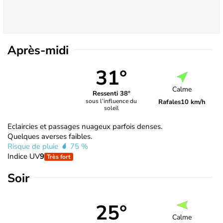
Après-midi
31°
Calme
Ressenti 38°
sous l’influence du
Rafales
10 km/h
soleil
Eclaircies et passages nuageux parfois denses.
Quelques averses faibles.
Risque de pluie
75 %
Indice UV
9
Très fort
Soir
25°
Calme