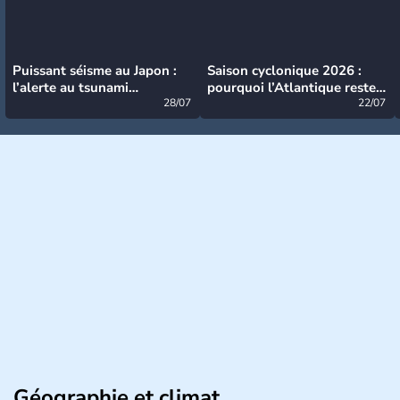
Puissant séisme au Japon :
Saison cyclonique 2026 :
l’alerte au tsunami
pourquoi l’Atlantique reste
désormais levée
28/07
très calme à ce stade ?
22/07
Géographie et climat