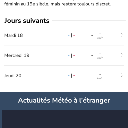
féminin au 19e siècle, mais restera toujours discret.
jours suivants
-
-
|
-
Mardi 18
-
km/h
-
-
|
-
Mercredi 19
-
km/h
-
-
|
-
Jeudi 20
-
km/h
Actualités Météo à l'étranger