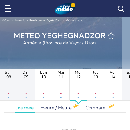
Météo
Arménie
Province de Vayots Dzor
Yeghegnadzor
METEO YEGHEGNADZOR
Arménie (Province de Vayots Dzor)
Sam
Dim
Lun
Mar
Mer
Jeu
Ven
S
08
09
10
11
12
13
14
-
-
-
-
-
-
-
-
-
-
-
-
-
-
Journée
Heure / Heure
Comparer