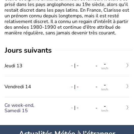
prisé dans les pays anglophones au 19e siècle, alors qu'il
restait discret dans les pays latins. En France, Clarisse est
un prénom connu depuis longtemps, mais il est resté
relativement discret. Il a connu un regain d'intérêt à partir
des années 1980-1990 et continue d'être attribué de
manière régulière, sans jamais devenir très courant.
jours suivants
-
-
|
-
Jeudi 13
-
km/h
-
-
|
-
Vendredi 14
-
km/h
Ce week-end,
-
-
|
-
-
Samedi 15
km/h
Actualités Météo à l'étranger