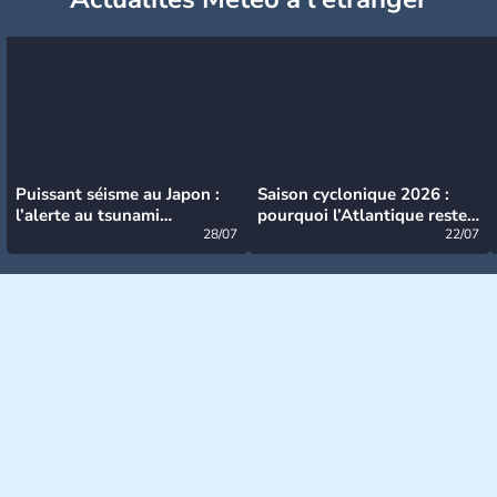
Puissant séisme au Japon :
Saison cyclonique 2026 :
l’alerte au tsunami
pourquoi l’Atlantique reste
désormais levée
28/07
très calme à ce stade ?
22/07