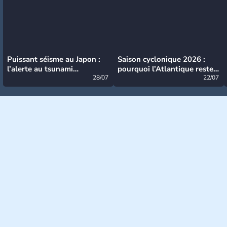
Puissant séisme au Japon :
Saison cyclonique 2026 :
l’alerte au tsunami
pourquoi l’Atlantique reste
désormais levée
28/07
très calme à ce stade ?
22/07