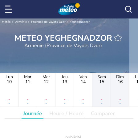
Météo
Arménie
Province de Vayots Dzor
Yeghegnadzor
METEO YEGHEGNADZOR
Arménie (Province de Vayots Dzor)
Lun
Mar
Mer
Jeu
Ven
Sam
Dim
L
10
11
12
13
14
15
16
-
-
-
-
-
-
-
-
-
-
-
-
-
-
Journée
Heure / Heure
Comparer