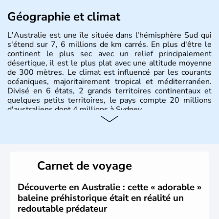
Géographie et climat
L'Australie est une île située dans l'hémisphère Sud qui
s'étend sur 7, 6 millions de km carrés. En plus d'être le
continent le plus sec avec un relief principalement
désertique, il est le plus plat avec une altitude moyenne
de 300 mètres. Le climat est influencé par les courants
océaniques, majoritairement tropical et méditerranéen.
Divisé en 6 états, 2 grands territoires continentaux et
quelques petits territoires, le pays compte 20 millions
d'australiens dont 4 millions à Sydney.
Histoire et administration
Les premiers aborigènes australiens sont arrivés il y a
environ 70 000 ans lors de vagues de migrations
Carnet de voyage
humaines. Il faut attendre 1522 pour qu'un explorateur
portugais découvre le continent australien, puis les
années 1700 pour que l'île devienne une terre
Découverte en Australie : cette « adorable »
d'émigration européenne. La Grande-Bretagne
baleine préhistorique était en réalité un
revendique son appartenance le 26 janvier 1788,
redoutable prédateur
désormais jour de la fête nationale australienne. Cette