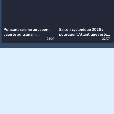
Puissant séisme au Japon :
Saison cyclonique 2026 :
l’alerte au tsunami
pourquoi l’Atlantique reste
désormais levée
28/07
très calme à ce stade ?
22/07