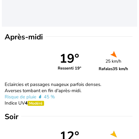
Après-midi
19°
25 km/h
Ressenti 19°
Rafales
35 km/h
Eclaircies et passages nuageux parfois denses.
Averses tombant en fin d'après-midi.
Risque de pluie
45 %
Indice UV
4
Modéré
Soir
12°