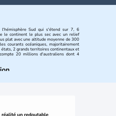
s l'hémisphère Sud qui s'étend sur 7, 6
e le continent le plus sec avec un relief
plus plat avec une altitude moyenne de 300
 les courants océaniques, majoritairement
 états, 2 grands territoires continentaux et
s compte 20 millions d'australiens dont 4
tion
ont arrivés il y a environ 70 000 ans lors
 faut attendre 1522 pour qu'un explorateur
alien, puis les années 1700 pour que l'île
ropéenne. La Grande-Bretagne revendique
88, désormais jour de la fête nationale
utionnelle est encore placée sous le règne
n réalité un redoutable