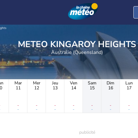
ights
METEO KINGAROY HEIGHTS
Australie (Queensland)
un
Mar
Mer
Jeu
Ven
Sam
Dim
Lun
0
11
12
13
14
15
16
17
-
-
-
-
-
-
-
-
-
-
-
-
-
-
-
-