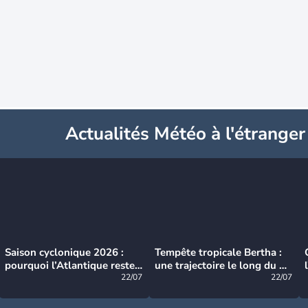
Actualités Météo à l'étranger
Saison cyclonique 2026 :
Tempête tropicale Bertha :
pourquoi l’Atlantique reste
une trajectoire le long du du
très calme à ce stade ?
22/07
littoral américain
22/07