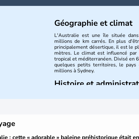
Géographie et climat
L'Australie est une île située dan
millions de km carrés. En plus d'êtr
principalement désertique, il est le 
mètres. Le climat est influencé par
tropical et méditerranéen. Divisé en 6
quelques petits territoires, le pay
millions à Sydney.
Histoire et administra
Les premiers aborigènes australiens s
de vagues de migrations humaines. Il
portugais découvre le continent austr
devienne une terre d'émigration eu
son appartenance le 26 janvier 17
oyage
australienne. Cette monarchie constit
anglais.
ie : cette « adorable » baleine préhistorique était e