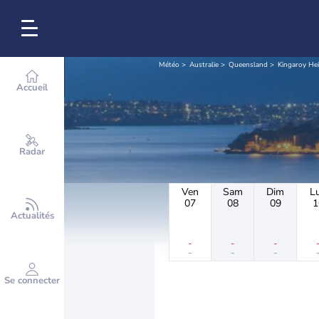
Météo
Australie
Queensland
Kingaroy He
Accueil
Radar
Ven
Sam
Dim
L
07
08
09
1
Actualités
-
-
-
-
-
-
Se connecter