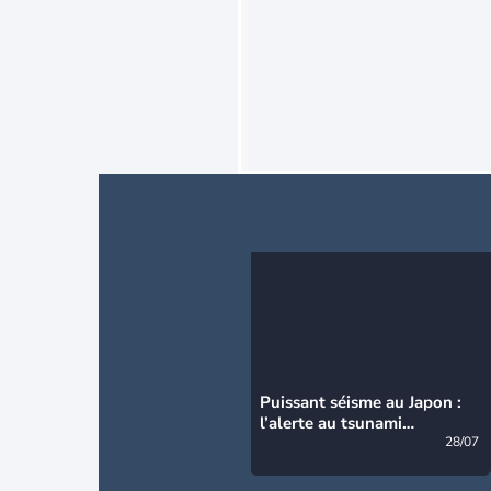
Puissant séisme au Japon :
l’alerte au tsunami
désormais levée
28/07