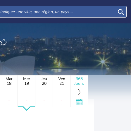
Mar
Mer
Jeu
Ven
365
18
19
20
21
Jours
-
-
-
-
-
-
-
-