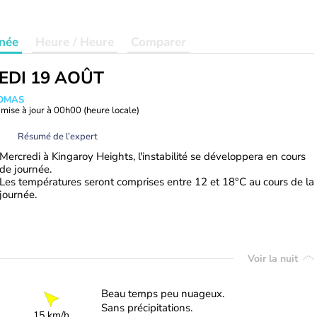
née
Heure / Heure
Comparer
EDI 19 AOÛT
HOMAS
mise à jour à
00h00
(heure locale)
Résumé de l’expert
Mercredi à Kingaroy Heights, l'instabilité se développera en cours
de journée.
Les températures seront comprises entre 12 et 18°C au cours de la
journée.
Voir la nuit
Beau temps peu nuageux.
Sans précipitations.
15 km/h