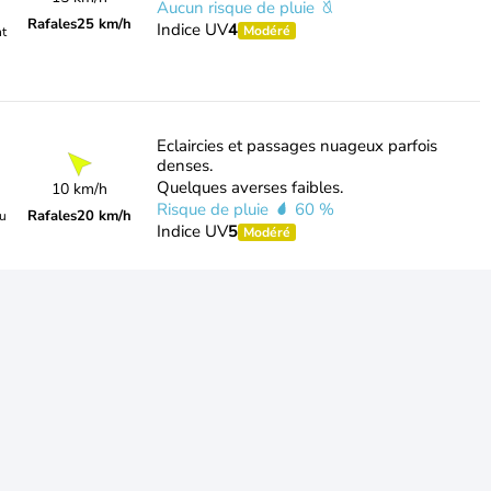
Aucun risque de pluie
Rafales
25 km/h
Indice UV
4
Modéré
nt
Eclaircies et passages nuageux parfois
denses.
Quelques averses faibles.
10 km/h
Risque de pluie
60 %
Rafales
20 km/h
du
Indice UV
5
Modéré