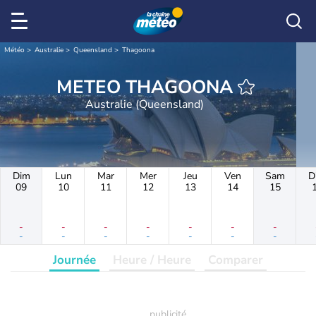
Météo
Australie
Queensland
Thagoona
METEO THAGOONA
Australie (Queensland)
Dim
Lun
Mar
Mer
Jeu
Ven
Sam
D
09
10
11
12
13
14
15
-
-
-
-
-
-
-
-
-
-
-
-
-
-
Journée
Heure / Heure
Comparer