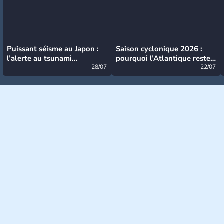
Puissant séisme au Japon :
Saison cyclonique 2026 :
l’alerte au tsunami
pourquoi l’Atlantique reste
désormais levée
28/07
très calme à ce stade ?
22/07