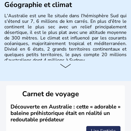
Géographie et climat
L'Australie est une île située dans l'hémisphère Sud qui
s'étend sur 7, 6 millions de km carrés. En plus d'être le
continent le plus sec avec un relief principalement
désertique, il est le plus plat avec une altitude moyenne
de 300 mètres. Le climat est influencé par les courants
océaniques, majoritairement tropical et méditerranéen.
Divisé en 6 états, 2 grands territoires continentaux et
quelques petits territoires, le pays compte 20 millions
d'australiens dont 4 millions à Sydney.
Histoire et administration
Les premiers aborigènes australiens sont arrivés il y a
environ 70 000 ans lors de vagues de migrations
Carnet de voyage
humaines. Il faut attendre 1522 pour qu'un explorateur
portugais découvre le continent australien, puis les
années 1700 pour que l'île devienne une terre
Découverte en Australie : cette « adorable »
d'émigration européenne. La Grande-Bretagne
baleine préhistorique était en réalité un
revendique son appartenance le 26 janvier 1788,
redoutable prédateur
désormais jour de la fête nationale australienne. Cette
monarchie constitutionnelle est encore placée sous le