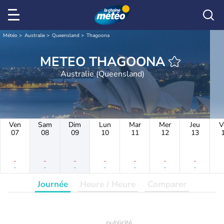
Météo
Australie
Queensland
Thagoona
METEO THAGOONA
Australie (Queensland)
Ven
Sam
Dim
Lun
Mar
Mer
Jeu
V
07
08
09
10
11
12
13
-
-
-
-
-
-
-
-
-
-
-
-
-
-
Journée
Heure / Heure
Comparer