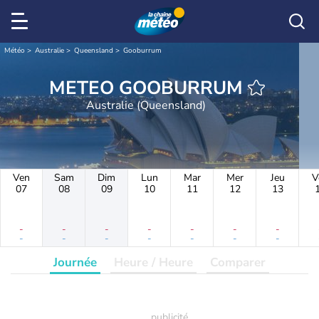
Météo
Australie
Queensland
Gooburrum
METEO GOOBURRUM
Australie (Queensland)
Ven
Sam
Dim
Lun
Mar
Mer
Jeu
V
07
08
09
10
11
12
13
-
-
-
-
-
-
-
-
-
-
-
-
-
-
Journée
Heure / Heure
Comparer