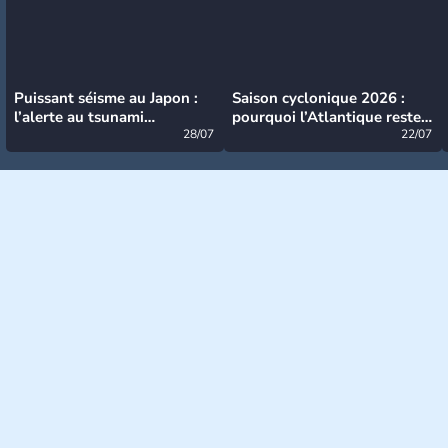
Puissant séisme au Japon :
Saison cyclonique 2026 :
l’alerte au tsunami
pourquoi l’Atlantique reste
désormais levée
28/07
très calme à ce stade ?
22/07