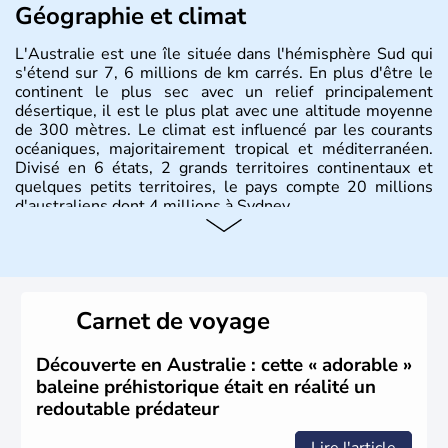
Géographie et climat
L'Australie est une île située dans l'hémisphère Sud qui
s'étend sur 7, 6 millions de km carrés. En plus d'être le
continent le plus sec avec un relief principalement
désertique, il est le plus plat avec une altitude moyenne
de 300 mètres. Le climat est influencé par les courants
océaniques, majoritairement tropical et méditerranéen.
Divisé en 6 états, 2 grands territoires continentaux et
quelques petits territoires, le pays compte 20 millions
d'australiens dont 4 millions à Sydney.
Histoire et administration
Les premiers aborigènes australiens sont arrivés il y a
environ 70 000 ans lors de vagues de migrations
Carnet de voyage
humaines. Il faut attendre 1522 pour qu'un explorateur
portugais découvre le continent australien, puis les
années 1700 pour que l'île devienne une terre
Découverte en Australie : cette « adorable »
d'émigration européenne. La Grande-Bretagne
baleine préhistorique était en réalité un
revendique son appartenance le 26 janvier 1788,
redoutable prédateur
désormais jour de la fête nationale australienne. Cette
monarchie constitutionnelle est encore placée sous le