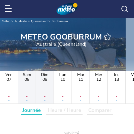
Météo
Australie
Queensland
Gooburrum
METEO GOOBURRUM
Australie (Queensland)
Ven
Sam
Dim
Lun
Mar
Mer
Jeu
V
07
08
09
10
11
12
13
-
-
-
-
-
-
-
-
-
-
-
-
-
-
Journée
Heure / Heure
Comparer