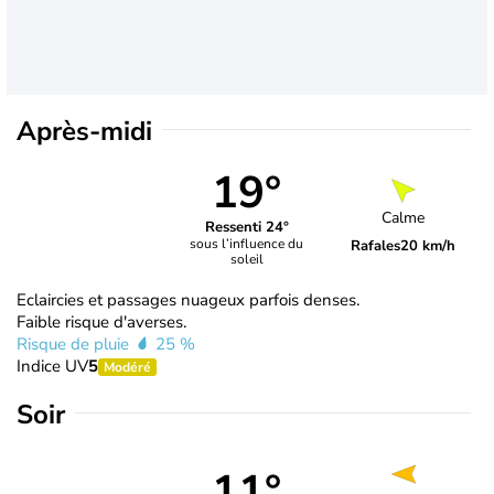
Après-midi
19°
Calme
Ressenti 24°
sous l’influence du
Rafales
20 km/h
soleil
Eclaircies et passages nuageux parfois denses.
Faible risque d'averses.
Risque de pluie
25 %
Indice UV
5
Modéré
Soir
11°