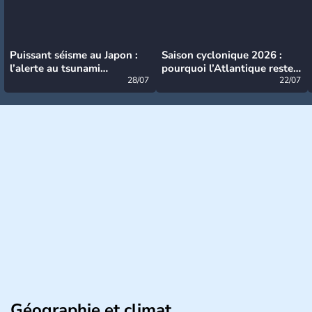
Puissant séisme au Japon :
Saison cyclonique 2026 :
l’alerte au tsunami
pourquoi l’Atlantique reste
désormais levée
28/07
très calme à ce stade ?
22/07
Géographie et climat