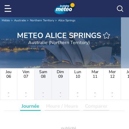
Météo
Australie
Northern Territory
Alice Springs
METEO ALICE SPRINGS
Australie (Northern Territory)
Jeu
Ven
Sam
Dim
Lun
Mar
Mer
J
06
07
08
09
10
11
12
-
-
-
-
-
-
-
-
-
-
-
-
-
-
Journée
Heure / Heure
Comparer