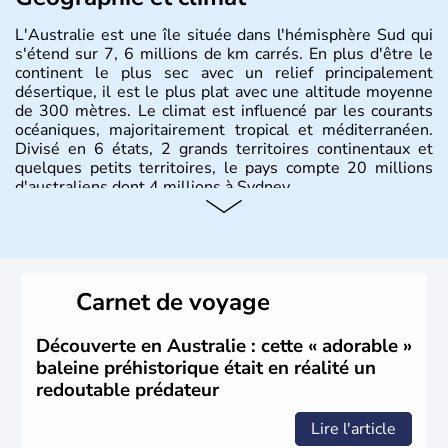
L'Australie est une île située dans l'hémisphère Sud qui
s'étend sur 7, 6 millions de km carrés. En plus d'être le
continent le plus sec avec un relief principalement
désertique, il est le plus plat avec une altitude moyenne
de 300 mètres. Le climat est influencé par les courants
océaniques, majoritairement tropical et méditerranéen.
Divisé en 6 états, 2 grands territoires continentaux et
quelques petits territoires, le pays compte 20 millions
d'australiens dont 4 millions à Sydney.
Histoire et administration
Les premiers aborigènes australiens sont arrivés il y a
environ 70 000 ans lors de vagues de migrations
Carnet de voyage
humaines. Il faut attendre 1522 pour qu'un explorateur
portugais découvre le continent australien, puis les
années 1700 pour que l'île devienne une terre
Découverte en Australie : cette « adorable »
d'émigration européenne. La Grande-Bretagne
baleine préhistorique était en réalité un
revendique son appartenance le 26 janvier 1788,
redoutable prédateur
désormais jour de la fête nationale australienne. Cette
monarchie constitutionnelle est encore placée sous le
Lire l'article
règne anglais.