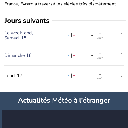
France, Evrard a traversé les siècles très discrètement.
jours suivants
Ce week-end,
-
-
|
-
-
Samedi 15
km/h
-
-
|
-
Dimanche 16
-
km/h
-
-
|
-
Lundi 17
-
km/h
Actualités Météo à l'étranger