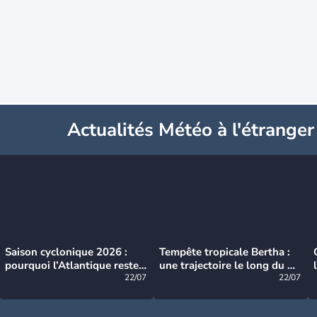
Actualités Météo à l'étranger
Saison cyclonique 2026 :
Tempête tropicale Bertha :
pourquoi l’Atlantique reste
une trajectoire le long du du
très calme à ce stade ?
22/07
littoral américain
22/07