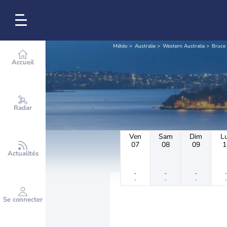
Météo
Australie
Western Australia
Bruce
Accueil
Radar
Ven
Sam
Dim
L
07
08
09
1
Actualités
-
-
-
-
-
-
Se connecter