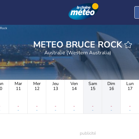
 Rock
METEO BRUCE ROCK
Australie (Western Australia)
un
Mar
Mer
Jeu
Ven
Sam
Dim
Lun
0
11
12
13
14
15
16
17
-
-
-
-
-
-
-
-
-
-
-
-
-
-
-
-