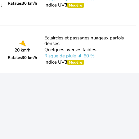
Rafales
30 km/h
Indice UV
3
Modéré
nt
Eclaircies et passages nuageux parfois
denses.
Quelques averses faibles.
20 km/h
Risque de pluie
60 %
Rafales
30 km/h
Indice UV
3
Modéré