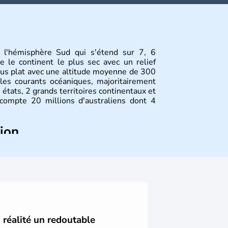
s l'hémisphère Sud qui s'étend sur 7, 6
e le continent le plus sec avec un relief
plus plat avec une altitude moyenne de 300
 les courants océaniques, majoritairement
 états, 2 grands territoires continentaux et
s compte 20 millions d'australiens dont 4
tion
ont arrivés il y a environ 70 000 ans lors
 faut attendre 1522 pour qu'un explorateur
alien, puis les années 1700 pour que l'île
ropéenne. La Grande-Bretagne revendique
88, désormais jour de la fête nationale
utionnelle est encore placée sous le règne
n réalité un redoutable