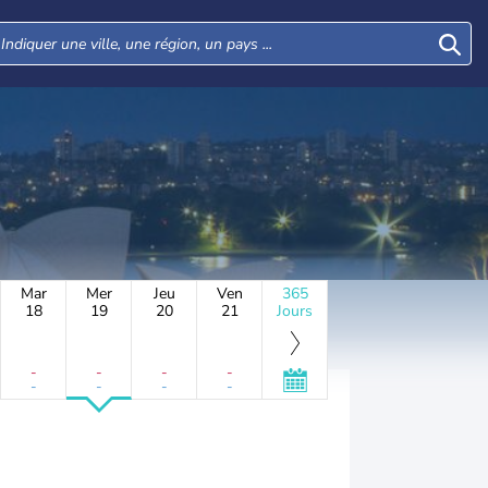
Mar
Mer
Jeu
Ven
365
18
19
20
21
Jours
-
-
-
-
-
-
-
-