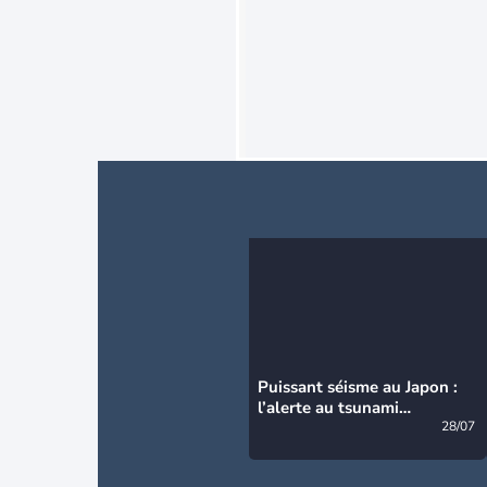
Puissant séisme au Japon :
l’alerte au tsunami
désormais levée
28/07