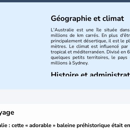
Géographie et climat
L'Australie est une île située dan
millions de km carrés. En plus d'êtr
principalement désertique, il est le 
mètres. Le climat est influencé par
tropical et méditerranéen. Divisé en 6
quelques petits territoires, le pay
millions à Sydney.
Histoire et administra
Les premiers aborigènes australiens s
de vagues de migrations humaines. Il
portugais découvre le continent austr
devienne une terre d'émigration eu
son appartenance le 26 janvier 17
oyage
australienne. Cette monarchie constit
anglais.
ie : cette « adorable » baleine préhistorique était e