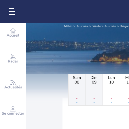
Météo
Australie
Western Australia
Kalgoo
Accueil
Radar
Sam
Dim
Lun
M
08
09
10
1
Actualités
-
-
-
-
-
-
Se connecter