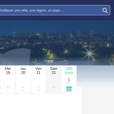
Mer
Jeu
Ven
Sam
365
19
20
21
22
Jours
-
-
-
-
-
-
-
-