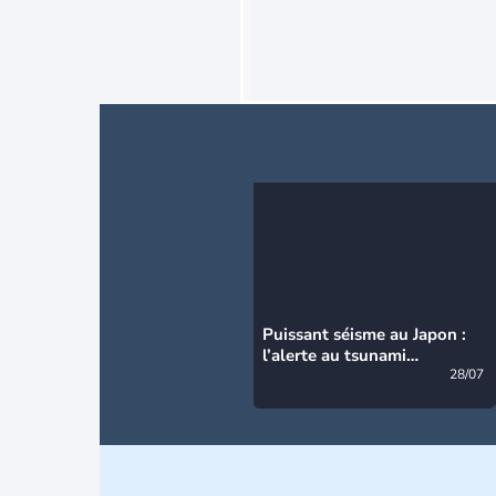
Puissant séisme au Japon :
l’alerte au tsunami
désormais levée
28/07