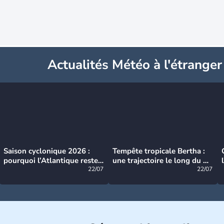
Actualités Météo à l'étranger
Saison cyclonique 2026 :
Tempête tropicale Bertha :
pourquoi l’Atlantique reste
une trajectoire le long du du
très calme à ce stade ?
22/07
littoral américain
22/07