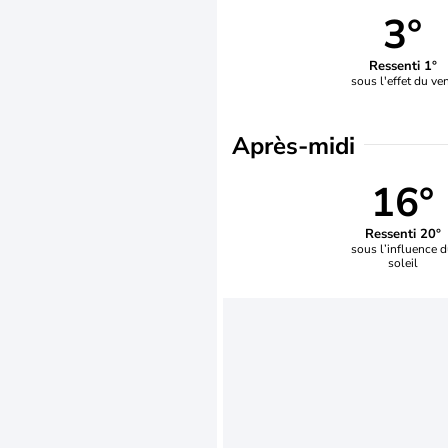
3°
Ressenti 1°
sous l'effet du ve
Après-midi
16°
Ressenti 20°
sous l’influence 
soleil