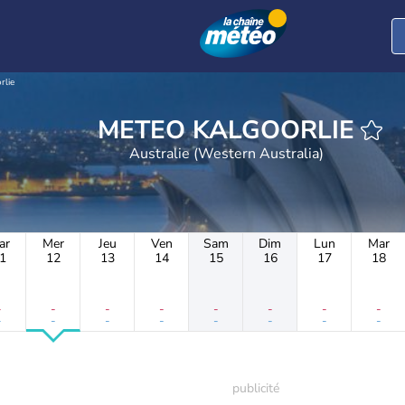
rlie
METEO KALGOORLIE
Australie (Western Australia)
ar
Mer
Jeu
Ven
Sam
Dim
Lun
Mar
1
12
13
14
15
16
17
18
-
-
-
-
-
-
-
-
-
-
-
-
-
-
-
-