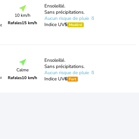
Ensoleillé.
Sans précipitations.
10 km/h
Aucun risque de pluie
Rafales
15 km/h
Indice UV
5
Modéré
nt
Ensoleillé.
Sans précipitations.
Calme
Aucun risque de pluie
du
Rafales
10 km/h
Indice UV
6
Fort