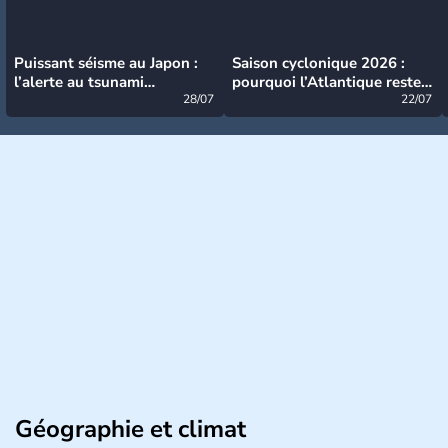
Puissant séisme au Japon :
Saison cyclonique 2026 :
l’alerte au tsunami
pourquoi l’Atlantique reste
désormais levée
28/07
très calme à ce stade ?
22/07
Géographie et climat