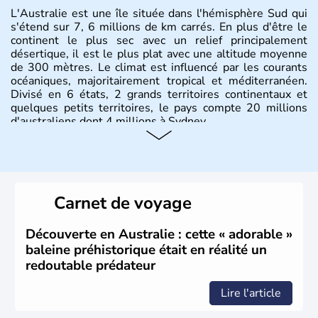
L'Australie est une île située dans l'hémisphère Sud qui
s'étend sur 7, 6 millions de km carrés. En plus d'être le
continent le plus sec avec un relief principalement
désertique, il est le plus plat avec une altitude moyenne
de 300 mètres. Le climat est influencé par les courants
océaniques, majoritairement tropical et méditerranéen.
Divisé en 6 états, 2 grands territoires continentaux et
quelques petits territoires, le pays compte 20 millions
d'australiens dont 4 millions à Sydney.
Histoire et administration
Les premiers aborigènes australiens sont arrivés il y a
environ 70 000 ans lors de vagues de migrations
Carnet de voyage
humaines. Il faut attendre 1522 pour qu'un explorateur
portugais découvre le continent australien, puis les
années 1700 pour que l'île devienne une terre
Découverte en Australie : cette « adorable »
d'émigration européenne. La Grande-Bretagne
baleine préhistorique était en réalité un
revendique son appartenance le 26 janvier 1788,
redoutable prédateur
désormais jour de la fête nationale australienne. Cette
monarchie constitutionnelle est encore placée sous le
Lire l'article
règne anglais.