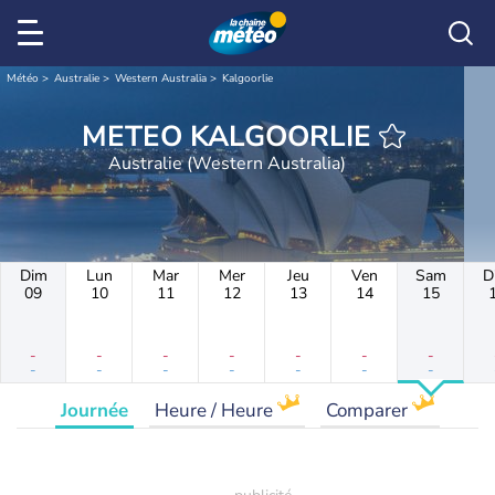
Météo
Australie
Western Australia
Kalgoorlie
METEO KALGOORLIE
Australie (Western Australia)
Dim
Lun
Mar
Mer
Jeu
Ven
Sam
D
09
10
11
12
13
14
15
-
-
-
-
-
-
-
-
-
-
-
-
-
-
Journée
Heure / Heure
Comparer