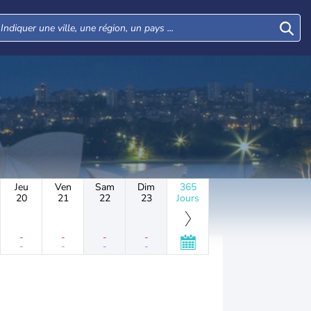
Jeu
Ven
Sam
Dim
365
20
21
22
23
Jours
-
-
-
-
-
-
-
-