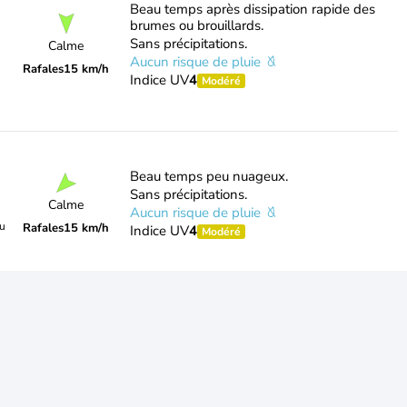
Beau temps après dissipation rapide des
brumes ou brouillards.
Sans précipitations.
Calme
Aucun risque de pluie
Rafales
15 km/h
Indice UV
4
Modéré
Beau temps peu nuageux.
Sans précipitations.
Calme
Aucun risque de pluie
du
Rafales
15 km/h
Indice UV
4
Modéré