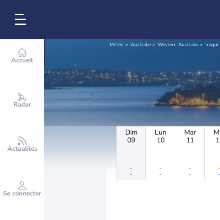
Météo
Australie
Western Australia
Iragul
Accueil
Radar
Dim
Lun
Mar
M
09
10
11
1
Actualités
-
-
-
-
-
-
Se connecter