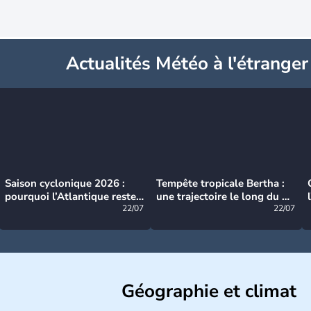
Actualités Météo à l'étranger
Saison cyclonique 2026 :
Tempête tropicale Bertha :
pourquoi l’Atlantique reste
une trajectoire le long du du
très calme à ce stade ?
22/07
littoral américain
22/07
Géographie et climat