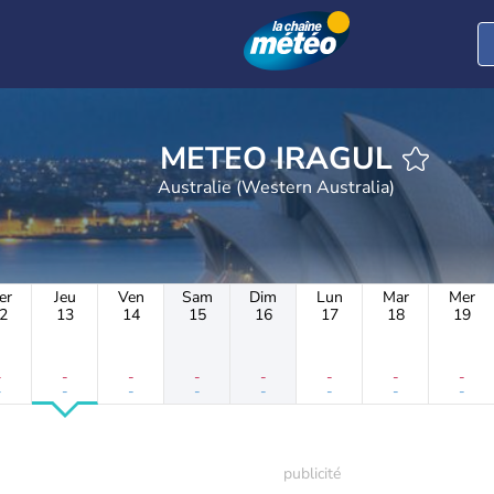
METEO IRAGUL
Australie (Western Australia)
er
Jeu
Ven
Sam
Dim
Lun
Mar
Mer
2
13
14
15
16
17
18
19
-
-
-
-
-
-
-
-
-
-
-
-
-
-
-
-