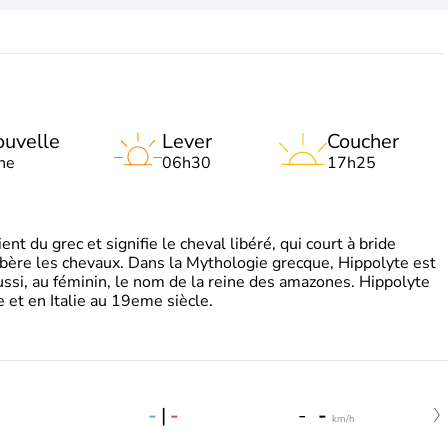
uvelle
Lever
Coucher
ne
06h30
17h25
t du grec et signifie le cheval libéré, qui court à bride
libère les chevaux. Dans la Mythologie grecque, Hippolyte est
aussi, au féminin, le nom de la reine des amazones. Hippolyte
 et en Italie au 19eme siècle.
-
|
-
-
-
km/h