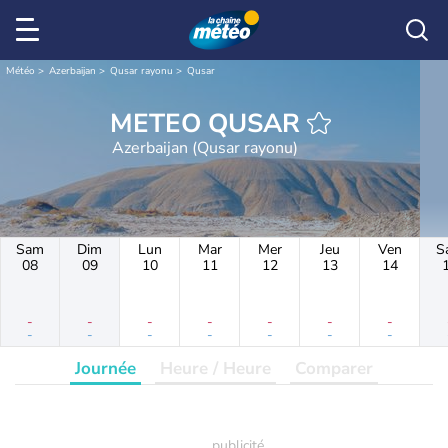
Météo
Azerbaijan
Qusar rayonu
Qusar
METEO QUSAR
Azerbaijan (Qusar rayonu)
Sam
Dim
Lun
Mar
Mer
Jeu
Ven
S
08
09
10
11
12
13
14
-
-
-
-
-
-
-
-
-
-
-
-
-
-
Journée
Heure / Heure
Comparer