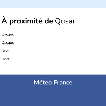
À proximité de
Qusar
Qaçquç
Qaçquç
Urva
Urva
Météo France