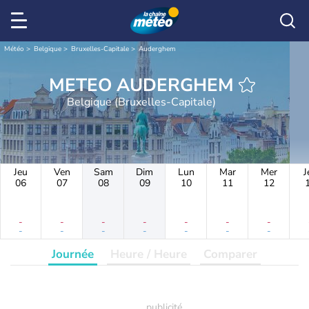
Météo
Belgique
Bruxelles-Capitale
Auderghem
METEO AUDERGHEM
Belgique (Bruxelles-Capitale)
Jeu
Ven
Sam
Dim
Lun
Mar
Mer
J
06
07
08
09
10
11
12
-
-
-
-
-
-
-
-
-
-
-
-
-
-
Journée
Heure / Heure
Comparer