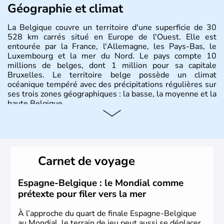
Géographie et climat
La Belgique couvre un territoire d'une superficie de 30
528 km carrés situé en Europe de l'Ouest. Elle est
entourée par la France, l'Allemagne, les Pays-Bas, le
Luxembourg et la mer du Nord. Le pays compte 10
millions de belges, dont 1 million pour sa capitale
Bruxelles. Le territoire belge possède un climat
océanique tempéré avec des précipitations régulières sur
ses trois zones géographiques : la basse, la moyenne et la
haute Belgique.
Histoire et administration
L'origine du territoire de la Belgique et de son nom
provient d'une séparation de la Gaule en trois parties
Carnet de voyage
effectuée par Jules César : les Gaulois, les Aquitains et
les Belges. Décrite comme la nation la plus brave par le
général romain, la Belgique a été divisée en deux pays
Espagne-Belgique : le Mondial comme
jusqu'en 1795 : les Pays-Bas du Sud et la principauté de
prétexte pour filer vers la mer
Liège. Il faut attendre jusqu'en 1980 pour qu'elle
devienne un Etat fédéral reconnu par la constitution de
À l’approche du quart de finale Espagne-Belgique
1993.
au Mondial, le terrain de jeu peut aussi se déplacer