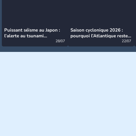
Puissant séisme au Japon :
Saison cyclonique 2026 :
l’alerte au tsunami
pourquoi l’Atlantique reste
désormais levée
28/07
très calme à ce stade ?
22/07