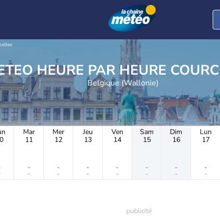
celles
METEO HEURE PAR H
Belgique (Wallonie)
un
Mar
Mer
Jeu
Ven
Sam
Dim
Lun
0
11
12
13
14
15
16
17
-
-
-
-
-
-
-
-
-
-
-
-
-
-
-
-