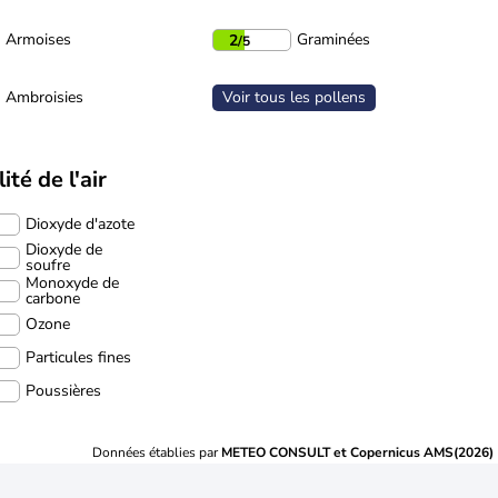
Armoises
Graminées
2
/5
Ambroisies
Voir tous les pollens
ité de l'air
Dioxyde d'azote
Dioxyde de
soufre
Monoxyde de
carbone
Ozone
Particules fines
Poussières
Données établies par
METEO CONSULT et Copernicus AMS(2026)