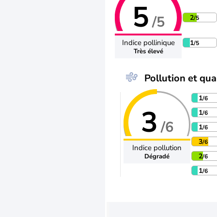
5
/5
2
/5
Indice pollinique
1
/5
Très élevé
Pollution et qual
1
/6
3
1
/6
/6
1
/6
3
/6
Indice pollution
2
Dégradé
/6
1
/6