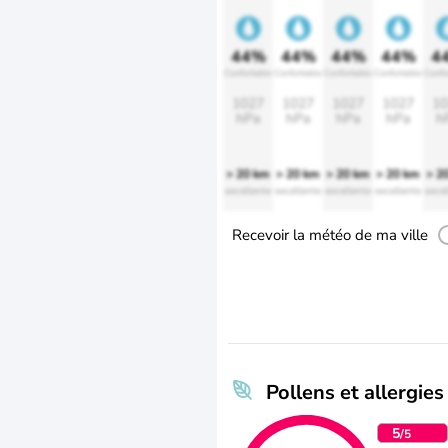
44%
44%
44%
44%
4
Confortable
Confortable
Confortable
Confortable
Confo
1027
1027
1027
1027
10
hPa
hPa
hPa
hPa
h
> 20 km
> 20 km
> 20 km
> 20 km
> 2
excellente
excellente
excellente
excellente
excel
Recevoir la météo de ma ville
Pollens et allergies
5
/5