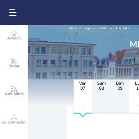
Météo
Belgique
Wallonie
Hainaut
Cour
Accueil
Radar
Ven
Sam
Dim
L
07
08
09
1
Actualités
-
-
-
-
-
-
Se connecter