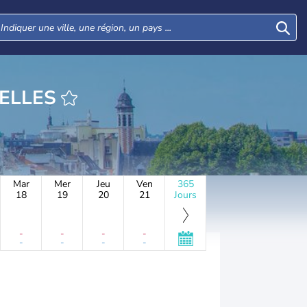
EURE COURCELLES
Mar
Mer
Jeu
Ven
365
18
19
20
21
Jours
-
-
-
-
-
-
-
-