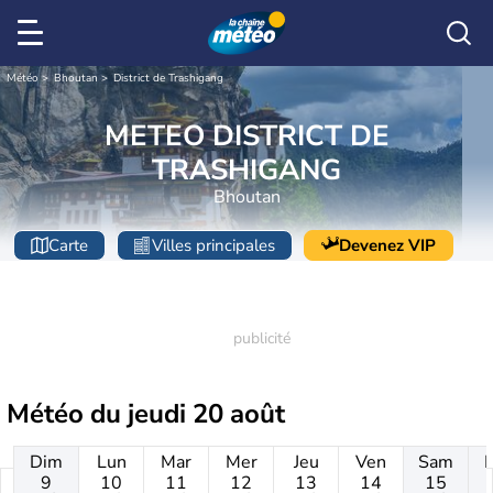
Météo
Bhoutan
District de Trashigang
METEO DISTRICT DE
TRASHIGANG
Bhoutan
Carte
Villes principales
Devenez VIP
Météo du
jeudi 20 août
Dim
Lun
Mar
Mer
Jeu
Ven
Sam
9
10
11
12
13
14
15