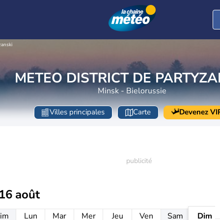
zanski
METEO DISTRICT DE PARTYZA
Minsk - Bielorussie
Villes principales
Carte
Devenez VI
16 août
im
Lun
Mar
Mer
Jeu
Ven
Sam
Dim