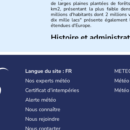
de larges plaines plantées de forêt
km2, présentant la plus faible den
millions d'habitants dont 2 millions 
dix mille lacs" présente également
étendues d'Europe.
Histoire et administra
L'histoire de la Biélorussie corres
slave au VIIIe siècle, puis au dév
Pinsk ou Slutsk qui concurrençaien
l'Union Soviétique, la Bielorussie es
Langue du site : FR
METE
Nos experts météo
Météo
Certificat d'intempéries
Météo
Alerte météo
Nous connaître
Nous rejoindre
Nous contacter