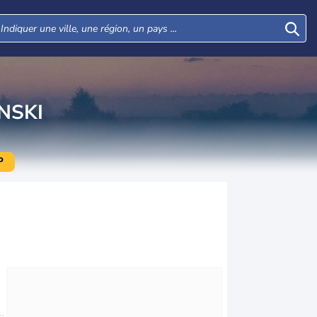
NSKI
P
Lun
Mar
Mer
Jeu