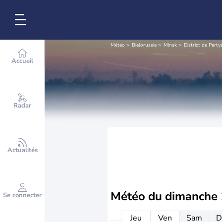
Météo
Bielorussie
Minsk
District de Party
Accueil
Radar
Actualités
Météo du
dimanche 
Se connecter
Jeu
Ven
Sam
D