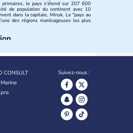
s primaires, le pays s'étend sur 207 600
sité de population du continent avec 10
vivent dans la capitale, Minsk. Le "pays au
 l'une des régions marécageuses les plus
tion
pond à la naissance des peuples de langue
eloppement de principautés locales comme
t Kiev en Ukraine. Ancienne province de
t indépendante depuis 1990.
Suivez-nous :
O CONSULT
 Marine
 pro