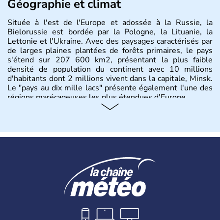
Géographie et climat
Située à l'est de l'Europe et adossée à la Russie, la
Bielorussie est bordée par la Pologne, la Lituanie, la
Lettonie et l'Ukraine. Avec des paysages caractérisés par
de larges plaines plantées de forêts primaires, le pays
s'étend sur 207 600 km2, présentant la plus faible
densité de population du continent avec 10 millions
d'habitants dont 2 millions vivent dans la capitale, Minsk.
Le "pays au dix mille lacs" présente également l'une des
régions marécageuses les plus étendues d'Europe.
Histoire et administration
L'histoire de la Biélorussie correspond à la naissance des
peuples de langue slave au VIIIe siècle, puis au
développement de principautés locales comme Pinsk ou
Slutsk qui concurrençaient Kiev en Ukraine. Ancienne
province de l'Union Soviétique, la Bielorussie est
indépendante depuis 1990.