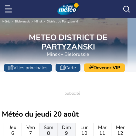
Météo
Bielorussie
Minsk
District de Partyzanski
METEO DISTRICT DE
PARTYZANSKI
Minsk - Bielorussie
Villes principales
Carte
Devenez VIP
Météo du
jeudi 20 août
Jeu
Ven
Sam
Dim
Lun
Mar
Mer
6
7
8
9
10
11
12