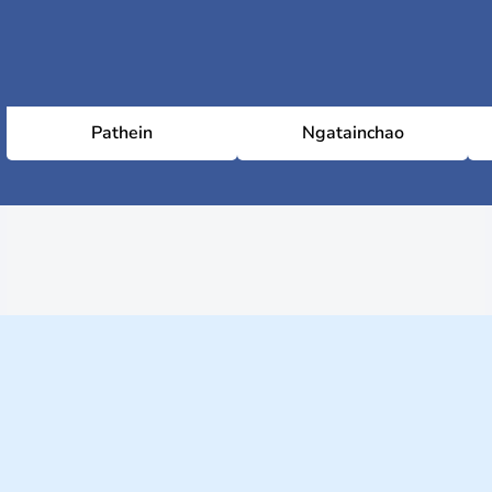
Pathein
Ngatainchao