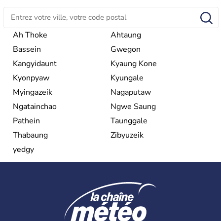
Ah Thoke
Ahtaung
Bassein
Gwegon
Kangyidaunt
Kyaung Kone
Kyonpyaw
Kyungale
Myingazeik
Nagaputaw
Ngatainchao
Ngwe Saung
Pathein
Taunggale
Thabaung
Zibyuzeik
yedgy