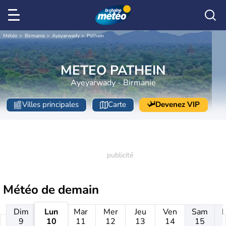
Météo
Birmanie
Ayeyarwady
Pathein
METEO PATHEIN
Ayeyarwady - Birmanie
Villes principales
Carte
Devenez VIP
Météo de
demain
Dim
Lun
Mar
Mer
Jeu
Ven
Sam
9
10
11
12
13
14
15