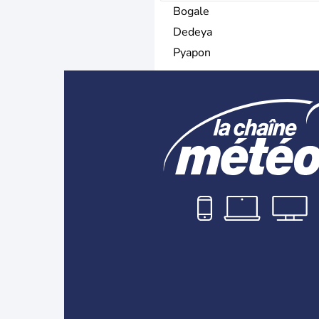
Bogale
Dedeya
Pyapon