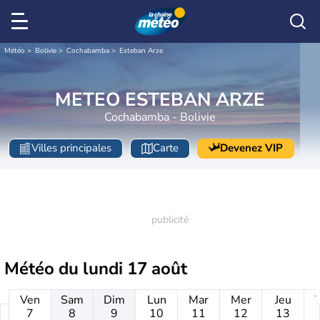
Météo
Bolivie
Cochabamba
Esteban Arze
METEO ESTEBAN ARZE
Cochabamba - Bolivie
Villes principales
Carte
Devenez VIP
Météo du
lundi 17 août
Ven
Sam
Dim
Lun
Mar
Mer
Jeu
7
8
9
10
11
12
13