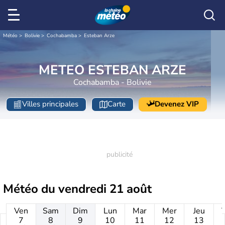
Météo
Bolivie
Cochabamba
Esteban Arze
METEO ESTEBAN ARZE
Cochabamba - Bolivie
Villes principales
Carte
Devenez VIP
Météo du
vendredi 21 août
Ven
Sam
Dim
Lun
Mar
Mer
Jeu
7
8
9
10
11
12
13