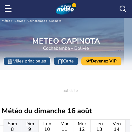
Météo
Bolivie
Cochabamba
Capinota
METEO CAPINOTA
Cochabamba - Bolivie
Villes principales
Carte
Devenez VIP
Météo du
dimanche 16 août
Sam
Dim
Lun
Mar
Mer
Jeu
Ven
8
9
10
11
12
13
14