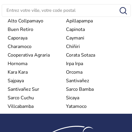
Alto Collpamayo
Apillapampa
Buen Retiro
Capinota
Caporaya
Caymani
Charamoco
Chiñiri
Cooperativa Agraria
Corata Sotaza
Hornoma
Irpa Irpa
Kara Kara
Orcoma
Sajpaya
Santivañez
Santivañez Sur
Sarco Bamba
Sarco Cuchu
Sicaya
Villcabamba
Yatamoco