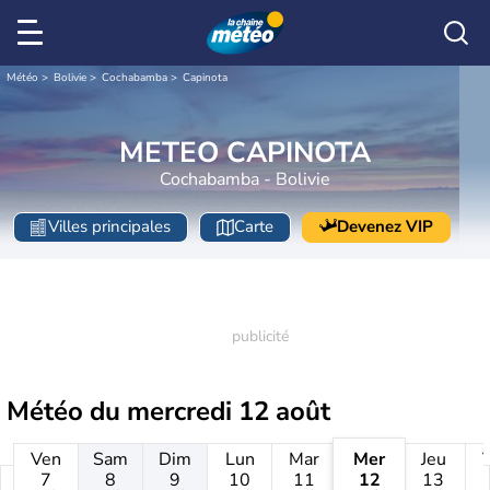
Météo
Bolivie
Cochabamba
Capinota
METEO CAPINOTA
Cochabamba - Bolivie
Villes principales
Carte
Devenez VIP
Météo du
mercredi 12 août
Ven
Sam
Dim
Lun
Mar
Mer
Jeu
7
8
9
10
11
12
13