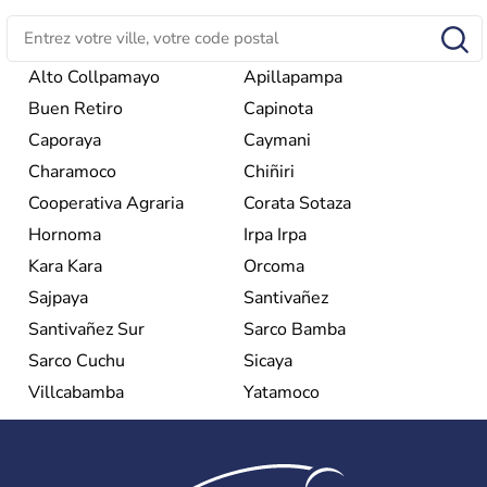
Alto Collpamayo
Apillapampa
Buen Retiro
Capinota
Caporaya
Caymani
Charamoco
Chiñiri
Cooperativa Agraria
Corata Sotaza
Hornoma
Irpa Irpa
Kara Kara
Orcoma
Sajpaya
Santivañez
Santivañez Sur
Sarco Bamba
Sarco Cuchu
Sicaya
Villcabamba
Yatamoco