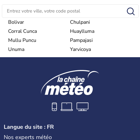
Bolivar
Chulpani
Corral Cunca
Huaylluma
Mullu Puncu
Pampajasi
Unuma
Yarvicoya
Langue du site : FR
Nos experts météo