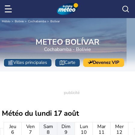
Météo
Bolivie
Cochabamba
Bolívar
METEO BOLÍVAR
Cochabamba - Bolivie
Villes principales
Carte
Devenez VIP
Météo du
lundi 17 août
Jeu
Ven
Sam
Dim
Lun
Mar
Mer
6
7
8
9
10
11
12