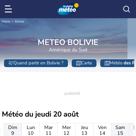
Météo
Bolivie
METEO BOLIVIE
Amérique du Sud
Quand partir en Bolivie ?
Carte
Météo
des R
Météo du
jeudi 20 août
Dim
Lun
Mar
Mer
Jeu
Ven
Sam
9
10
11
12
13
14
15