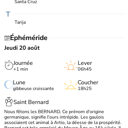
Santa Cruz
T
Tarija
Éphéméride
Jeudi 20 août
Journée
Lever
+1 min
06h45
Lune
Coucher
gibbeuse croissante
18h25
Saint Bernard
Nous fêtons les BERNARD. Ce prénom d'origine
germanique, signifie l'ours intrépide. Les gaulois
associaient cet animal à Artio, la déesse de la prospérité.
Bernard est très apprécié du Moyen Âge au 16è siècle. Il