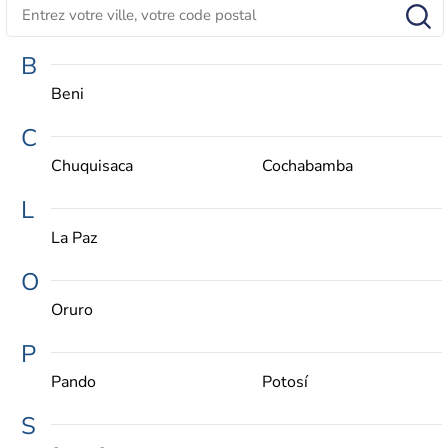
B
Beni
C
Chuquisaca
Cochabamba
L
La Paz
O
Oruro
P
Pando
Potosí
S