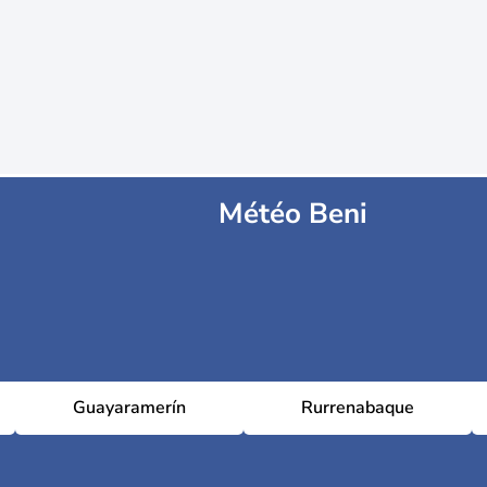
Météo Beni
Guayaramerín
Rurrenabaque