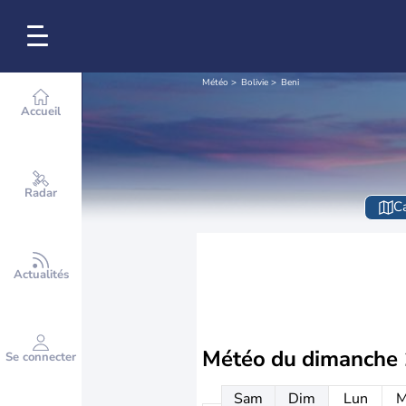
Météo
Bolivie
Beni
Accueil
Radar
Ca
Actualités
Météo du
dimanche 
Se connecter
Sam
Dim
Lun
M