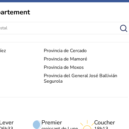
partement
íez
Provincia de Cercado
Provincia de Mamoré
Provincia de Moxos
Provincia del General José Ballivián
Segurola
Lever
Premier
Coucher
06h33
croissant de Lune
18h13