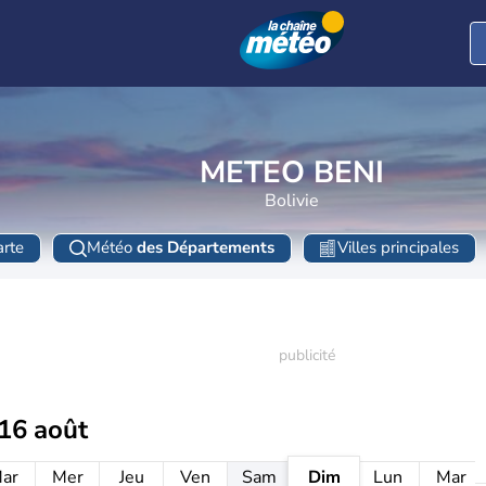
METEO BENI
Bolivie
rte
Météo
des Départements
Villes principales
16 août
ar
Mer
Jeu
Ven
Sam
Dim
Lun
Mar