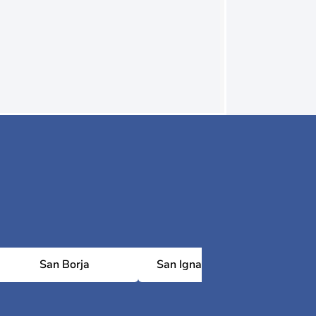
San Borja
San Ignacio de Moxos
Sa