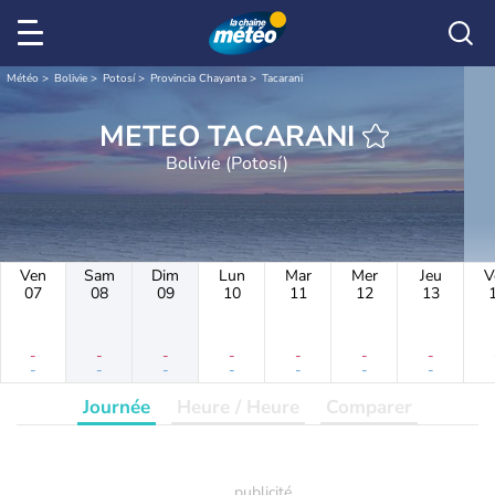
Météo
Bolivie
Potosí
Provincia Chayanta
Tacarani
METEO TACARANI
Bolivie (Potosí)
Ven
Sam
Dim
Lun
Mar
Mer
Jeu
V
07
08
09
10
11
12
13
-
-
-
-
-
-
-
-
-
-
-
-
-
-
Journée
Heure / Heure
Comparer