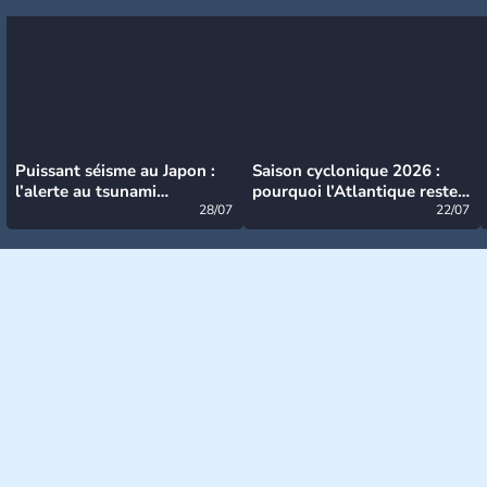
Puissant séisme au Japon :
Saison cyclonique 2026 :
l’alerte au tsunami
pourquoi l’Atlantique reste
désormais levée
28/07
très calme à ce stade ?
22/07