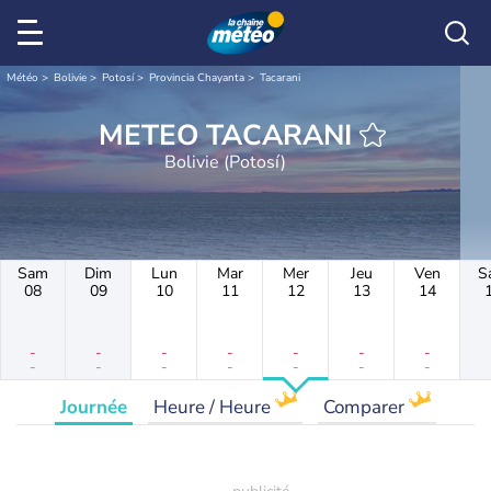
Météo
Bolivie
Potosí
Provincia Chayanta
Tacarani
METEO TACARANI
Bolivie (Potosí)
Sam
Dim
Lun
Mar
Mer
Jeu
Ven
S
08
09
10
11
12
13
14
-
-
-
-
-
-
-
-
-
-
-
-
-
-
Journée
Heure / Heure
Comparer