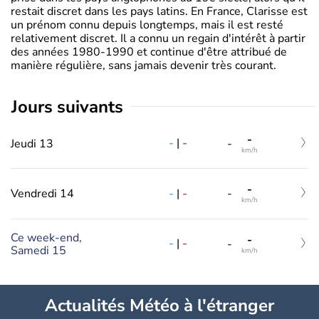
restait discret dans les pays latins. En France, Clarisse est
un prénom connu depuis longtemps, mais il est resté
relativement discret. Il a connu un regain d'intérêt à partir
des années 1980-1990 et continue d'être attribué de
manière régulière, sans jamais devenir très courant.
jours suivants
-
-
|
-
Jeudi 13
-
km/h
-
-
|
-
Vendredi 14
-
km/h
Ce week-end,
-
-
|
-
-
Samedi 15
km/h
Actualités Météo à l'étranger