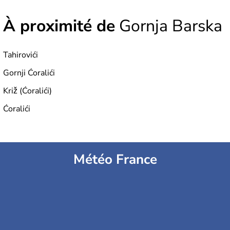
À proximité de
Gornja Barska
Tahirovići
Gornji Ćoralići
Križ (Ćoralići)
Ćoralići
Météo France