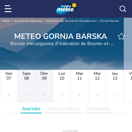
Météo
Bosnie-Herzégovine
Fédération de Bosnie-et-Herzégovine
Gornja Barska
METEO GORNJA BARSKA
Bosnie-Herzégovine (Fédération de Bosnie-et-
Herzégovine)
Ven
Sam
Dim
Lun
Mar
Mer
Jeu
V
07
08
09
10
11
12
13
-
-
-
-
-
-
-
-
-
-
-
-
-
-
Journée
Heure / Heure
Comparer