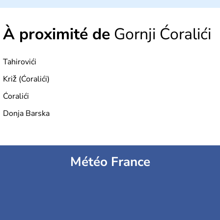
À proximité de
Gornji Ćoralići
Tahirovići
Križ (Ćoralići)
Ćoralići
Donja Barska
Météo France