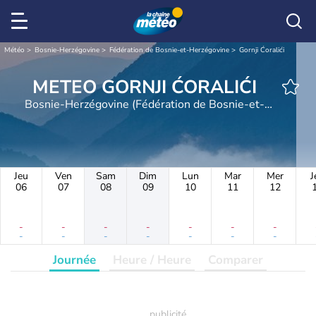
Météo
Bosnie-Herzégovine
Fédération de Bosnie-et-Herzégovine
Gornji Ćoralići
METEO GORNJI ĆORALIĆI
Bosnie-Herzégovine (Fédération de Bosnie-et-
Herzégovine)
Jeu
Ven
Sam
Dim
Lun
Mar
Mer
J
06
07
08
09
10
11
12
-
-
-
-
-
-
-
-
-
-
-
-
-
-
Journée
Heure / Heure
Comparer