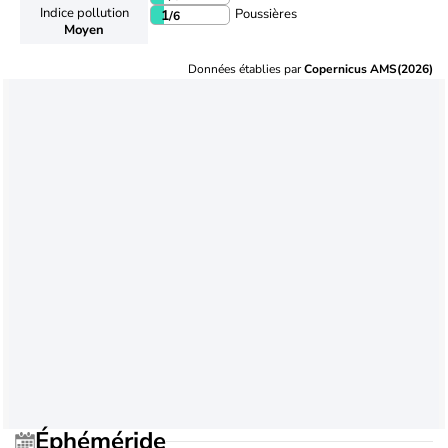
Indice pollution
Poussières
1
/6
Moyen
Données établies par
Copernicus AMS(2026)
Éphéméride