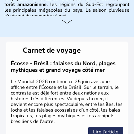
f
orêt amazonienne
, les régions du Sud-Est regroupant
les principales mégapoles du pays. La saison pluvieuse
s’y étend de novembre à mai.
Histoire et administration
Sao Polo et Rio de Janeiro sont deux villes principales de
ce pays, majoritairement catholique. Les côtes atlantiques
Carnet de voyage
du Brésil ont été atteintes par le portugais Cabral en
1500. Durant le XVIe siècle, de très nombreux esclaves
venus d'Afrique ont permis une large exploitation des
Écosse - Brésil : falaises du Nord, plages
ressources en sucre du pays.
mythiques et grand voyage côté mer
Le Mondial 2026 continue ce 25 juin avec une
affiche entre l’Écosse et le Brésil. Sur le terrain, le
contraste est déjà fort entre deux nations aux
histoires très différentes. Vu depuis la mer, il
devient encore plus spectaculaire, entre les îles, les
lochs et les falaises écossaises d’un côté, les baies
tropicales, les plages mythiques et les archipels
brésiliens de l’autre.
Lire l'article