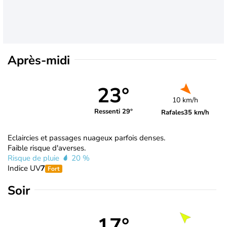
Après-midi
23°
10 km/h
Ressenti 29°
Rafales
35 km/h
Eclaircies et passages nuageux parfois denses.
Faible risque d'averses.
Risque de pluie
20 %
Indice UV
7
Fort
Soir
17°