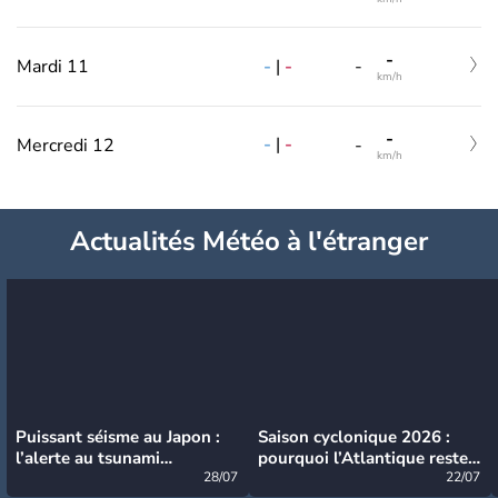
-
-
|
-
Mardi 11
-
km/h
-
-
|
-
Mercredi 12
-
km/h
Actualités Météo à l'étranger
Puissant séisme au Japon :
Saison cyclonique 2026 :
l’alerte au tsunami
pourquoi l’Atlantique reste
désormais levée
28/07
très calme à ce stade ?
22/07