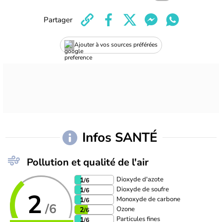
Partager
Ajouter à vos sources préférées
Infos SANTÉ
Pollution et qualité de l'air
Dioxyde d'azote
1
/6
Dioxyde de soufre
1
/6
2
Monoxyde de carbone
1
/6
/6
Ozone
2
/6
Particules fines
1
/6