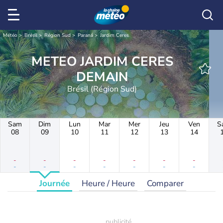
Météo
Brésil
Région Sud
Paraná
Jardim Ceres
METEO JARDIM CERES
DEMAIN
Brésil (Région Sud)
Sam
Dim
Lun
Mar
Mer
Jeu
Ven
S
08
09
10
11
12
13
14
-
-
-
-
-
-
-
-
-
-
-
-
-
-
Journée
Heure / Heure
Comparer