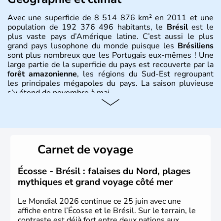
Avec une superficie de 8 514 876 km² en 2011 et une
population de 192 376 496 habitants, le
Brésil
est le
plus vaste pays d’Amérique latine. C’est aussi le plus
grand pays lusophone du monde puisque les
Brésiliens
sont plus nombreux que les Portugais eux-mêmes ! Une
large partie de la superficie du pays est recouverte par la
f
orêt amazonienne
, les régions du Sud-Est regroupant
les principales mégapoles du pays. La saison pluvieuse
s’y étend de novembre à mai.
Histoire et administration
Sao Polo et Rio de Janeiro sont deux villes principales de
ce pays, majoritairement catholique. Les côtes atlantiques
Carnet de voyage
du Brésil ont été atteintes par le portugais Cabral en
1500. Durant le XVIe siècle, de très nombreux esclaves
venus d'Afrique ont permis une large exploitation des
Écosse - Brésil : falaises du Nord, plages
ressources en sucre du pays.
mythiques et grand voyage côté mer
Le Mondial 2026 continue ce 25 juin avec une
affiche entre l’Écosse et le Brésil. Sur le terrain, le
contraste est déjà fort entre deux nations aux