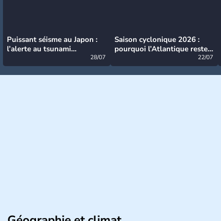
Puissant séisme au Japon :
Saison cyclonique 2026 :
l’alerte au tsunami
pourquoi l’Atlantique reste
désormais levée
28/07
très calme à ce stade ?
22/07
Géographie et climat