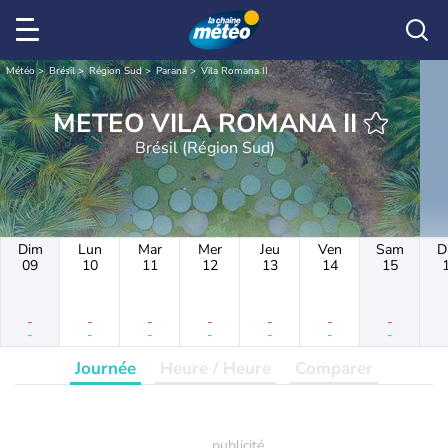
Météo
Brésil
Région Sud
Paraná
Vila Romana II
METEO VILA ROMANA II
Brésil (Région Sud)
Dim
Lun
Mar
Mer
Jeu
Ven
Sam
D
09
10
11
12
13
14
15
-
-
-
-
-
-
-
-
-
-
-
-
-
-
Journée
Heure / Heure
Comparer