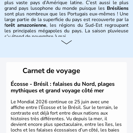
plus vaste pays d’Amérique latine. C’est aussi le plus
grand pays lusophone du monde puisque les
Brésiliens
sont plus nombreux que les Portugais eux-mêmes ! Une
large partie de la superficie du pays est recouverte par la
f
orêt amazonienne
, les régions du Sud-Est regroupant
les principales mégapoles du pays. La saison pluvieuse
s’y étend de novembre à mai.
Histoire et administration
Sao Polo et Rio de Janeiro sont deux villes principales de
ce pays, majoritairement catholique. Les côtes atlantiques
Carnet de voyage
du Brésil ont été atteintes par le portugais Cabral en
1500. Durant le XVIe siècle, de très nombreux esclaves
venus d'Afrique ont permis une large exploitation des
Écosse - Brésil : falaises du Nord, plages
ressources en sucre du pays.
mythiques et grand voyage côté mer
Le Mondial 2026 continue ce 25 juin avec une
affiche entre l’Écosse et le Brésil. Sur le terrain, le
contraste est déjà fort entre deux nations aux
histoires très différentes. Vu depuis la mer, il
devient encore plus spectaculaire, entre les îles, les
lochs et les falaises écossaises d’un côté, les baies