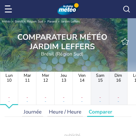
Météo
Brésil
Région Sud
Paraná
Jardim Leffers
COMPARATEUR MÉTÉO
JARDIM LEFFERS
Brésil (Région Sud)
Lun
Mar
Mer
Jeu
Ven
Sam
Dim
L
10
11
12
13
14
15
16
-
-
-
-
-
-
-
-
-
-
-
-
-
-
Journée
Heure / Heure
Comparer