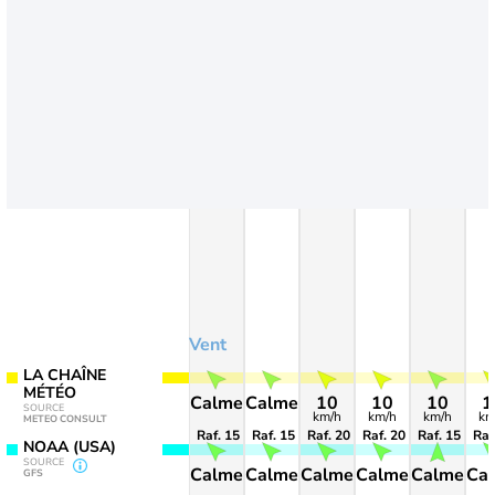
Vent
LA CHAÎNE
MÉTÉO
Calme
Calme
10
10
10
1
SOURCE
km/h
km/h
km/h
km
METEO CONSULT
Raf. 15
Raf. 15
Raf. 20
Raf. 20
Raf. 15
Raf
NOAA (USA)
SOURCE
Calme
Calme
Calme
Calme
Calme
Ca
GFS