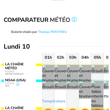
COMPARATEUR
MÉTÉO
Bulletin établi par
Thomas PONTHIEU
Lundi 10
01h
02h
03h
04h
05h
0
LA CHAÎNE
MÉTÉO
SOURCE
METEO CONSULT
NOAA (USA)
SOURCE
GFS
Température
LA CHAÎNE