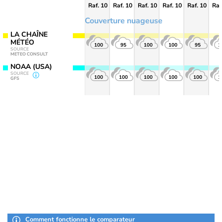
Raf. 10
Raf. 10
Raf. 10
Raf. 10
Raf. 10
Raf
Couverture nuageuse
LA CHAÎNE
MÉTÉO
100
95
100
100
95
1
SOURCE
METEO CONSULT
NOAA (USA)
SOURCE
100
100
100
100
100
1
GFS
Comment fonctionne le comparateur