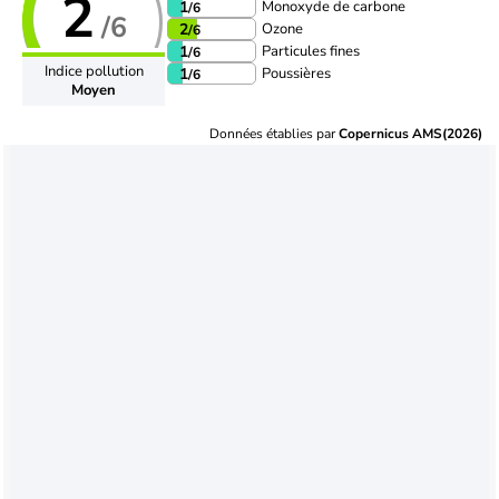
2
Monoxyde de carbone
1
/6
/6
Ozone
2
/6
Particules fines
1
/6
Indice pollution
Poussières
1
/6
Moyen
Données établies par
Copernicus AMS(2026)