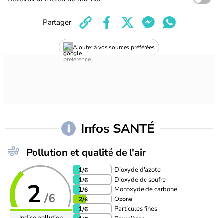
Partager
Ajouter à vos sources préférées
Infos SANTÉ
Pollution et qualité de l'air
Dioxyde d'azote
1
/6
Dioxyde de soufre
1
/6
2
Monoxyde de carbone
1
/6
/6
Ozone
2
/6
Particules fines
1
/6
Indice pollution