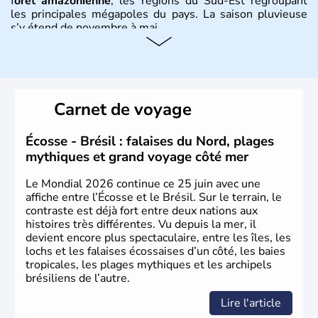
f
orêt amazonienne
, les régions du Sud-Est regroupant
les principales mégapoles du pays. La saison pluvieuse
s’y étend de novembre à mai.
Histoire et administration
Sao Polo et Rio de Janeiro sont deux villes principales de
ce pays, majoritairement catholique. Les côtes atlantiques
Carnet de voyage
du Brésil ont été atteintes par le portugais Cabral en
1500. Durant le XVIe siècle, de très nombreux esclaves
venus d'Afrique ont permis une large exploitation des
Écosse - Brésil : falaises du Nord, plages
ressources en sucre du pays.
mythiques et grand voyage côté mer
Le Mondial 2026 continue ce 25 juin avec une
affiche entre l’Écosse et le Brésil. Sur le terrain, le
contraste est déjà fort entre deux nations aux
histoires très différentes. Vu depuis la mer, il
devient encore plus spectaculaire, entre les îles, les
lochs et les falaises écossaises d’un côté, les baies
tropicales, les plages mythiques et les archipels
brésiliens de l’autre.
Lire l'article