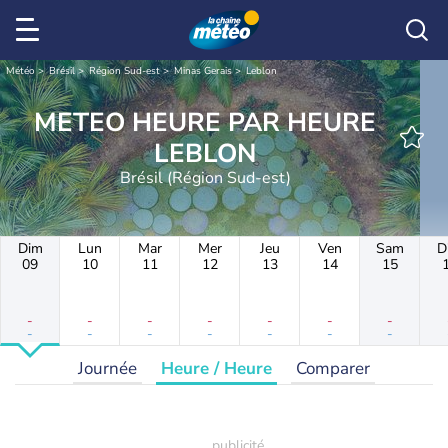
Météo
Brésil
Région Sud-est
Minas Gerais
Leblon
METEO HEURE PAR HEURE
LEBLON
Brésil (Région Sud-est)
Dim
Lun
Mar
Mer
Jeu
Ven
Sam
D
09
10
11
12
13
14
15
-
-
-
-
-
-
-
-
-
-
-
-
-
-
Journée
Heure / Heure
Comparer