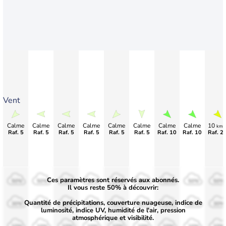
Vent
Calme
Calme
Calme
Calme
Calme
Calme
Calme
Calme
10
km/
Raf. 5
Raf. 5
Raf. 5
Raf. 5
Raf. 5
Raf. 5
Raf. 10
Raf. 10
Raf. 2
Ces paramètres sont réservés aux abonnés.
50%
50%
50%
50%
50%
50%
50%
50%
50%
Il vous reste 50% à découvrir:
Quantité de précipitations, couverture nuageuse, indice de
30%
30%
30%
30%
30%
30%
30%
30%
30%
luminosité, indice UV, humidité de l'air, pression
atmosphérique et visibilité.