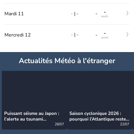
-
-
|
-
Mardi 11
-
km/h
-
-
|
-
Mercredi 12
-
km/h
Actualités Météo à l'étranger
Puissant séisme au Japon :
Saison cyclonique 2026 :
l’alerte au tsunami
pourquoi l’Atlantique reste
désormais levée
28/07
très calme à ce stade ?
22/07