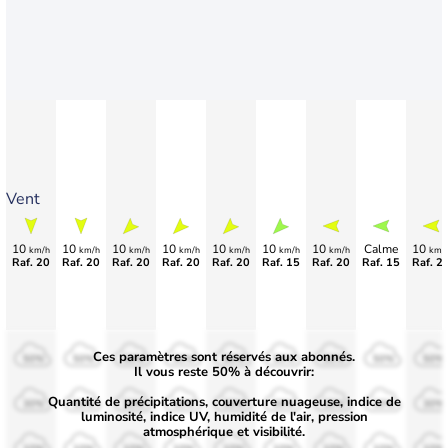
Vent
10
10
10
10
10
10
10
Calme
10
km/h
km/h
km/h
km/h
km/h
km/h
km/h
km/
Raf. 20
Raf. 20
Raf. 20
Raf. 20
Raf. 20
Raf. 15
Raf. 20
Raf. 15
Raf. 2
Ces paramètres sont réservés aux abonnés.
50%
50%
50%
50%
50%
50%
50%
50%
50%
Il vous reste 50% à découvrir:
Quantité de précipitations, couverture nuageuse, indice de
30%
30%
30%
30%
30%
30%
30%
30%
30%
luminosité, indice UV, humidité de l'air, pression
atmosphérique et visibilité.