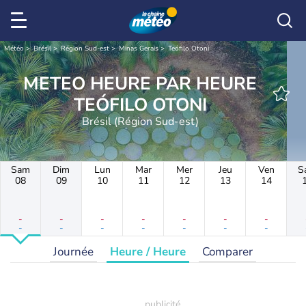
Météo
Brésil
Région Sud-est
Minas Gerais
Teófilo Otoni
METEO HEURE PAR HEURE
TEÓFILO OTONI
Brésil (Région Sud-est)
Sam
Dim
Lun
Mar
Mer
Jeu
Ven
S
08
09
10
11
12
13
14
-
-
-
-
-
-
-
-
-
-
-
-
-
-
Journée
Heure / Heure
Comparer