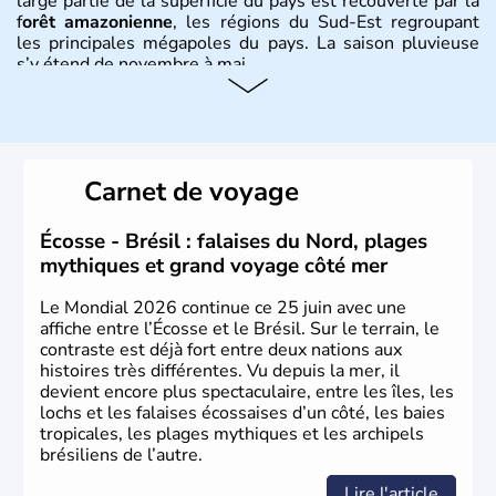
large partie de la superficie du pays est recouverte par la
f
orêt amazonienne
, les régions du Sud-Est regroupant
les principales mégapoles du pays. La saison pluvieuse
s’y étend de novembre à mai.
Histoire et administration
Sao Polo et Rio de Janeiro sont deux villes principales de
ce pays, majoritairement catholique. Les côtes atlantiques
Carnet de voyage
du Brésil ont été atteintes par le portugais Cabral en
1500. Durant le XVIe siècle, de très nombreux esclaves
venus d'Afrique ont permis une large exploitation des
Écosse - Brésil : falaises du Nord, plages
ressources en sucre du pays.
mythiques et grand voyage côté mer
Le Mondial 2026 continue ce 25 juin avec une
affiche entre l’Écosse et le Brésil. Sur le terrain, le
contraste est déjà fort entre deux nations aux
histoires très différentes. Vu depuis la mer, il
devient encore plus spectaculaire, entre les îles, les
lochs et les falaises écossaises d’un côté, les baies
tropicales, les plages mythiques et les archipels
brésiliens de l’autre.
Lire l'article