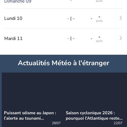
Dimanche 09
km/h
-
-
|
-
Lundi 10
-
km/h
-
-
|
-
Mardi 11
-
km/h
Actualités Météo à l'étranger
Puissant séisme au Japon :
Saison cyclonique 2026 :
l’alerte au tsunami
pourquoi l’Atlantique reste
désormais levée
28/07
très calme à ce stade ?
22/07