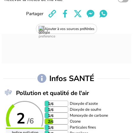
Partager
Ajouter à vos sources préférées
Infos SANTÉ
Pollution et qualité de l'air
Dioxyde d'azote
1
/6
Dioxyde de soufre
1
/6
2
Monoxyde de carbone
1
/6
/6
Ozone
2
/6
Particules fines
1
/6
Indice pollution