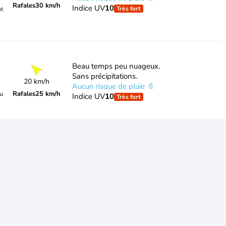
Rafales
30 km/h
Indice UV
10
Très fort
nt
Beau temps peu nuageux.
Sans précipitations.
20 km/h
Aucun risque de pluie
Rafales
25 km/h
du
Indice UV
10
Très fort