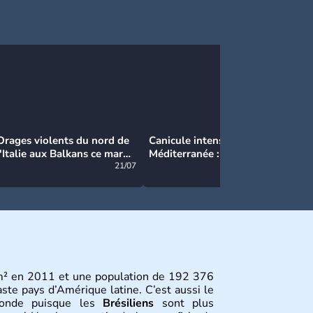
Orages violents du nord de
Canicule intense en
Ca
l'Italie aux Balkans ce mardi
Méditerranée : près de 50°C
Ma
: grosse grêle, violentes
21/07
et des incendies hors de
21/07
rafales et pluies intenses
contrôle en Espagne
m² en 2011 et une population de 192 376
aste pays d’Amérique latine. C’est aussi le
monde puisque les
Brésiliens
sont plus