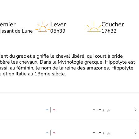
emier
Lever
Coucher
oissant de Lune
05h39
17h32
t du grec et signifie le cheval libéré, qui court à bride
libère les chevaux. Dans la Mythologie grecque, Hippolyte est
aussi, au féminin, le nom de la reine des amazones. Hippolyte
 et en Italie au 19eme siècle.
-
|
-
-
-
km/h
-
|
-
-
-
km/h