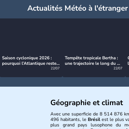
Actualités Météo à l'étranger
Saison cyclonique 2026 :
Tempête tropicale Bertha :
pourquoi l’Atlantique reste
une trajectoire le long du du
très calme à ce stade ?
22/07
littoral américain
22/07
Géographie et climat
Avec une superficie de 8 514 876 k
496 habitants, le
Brésil
est le plus v
plus grand pays lusophone du 