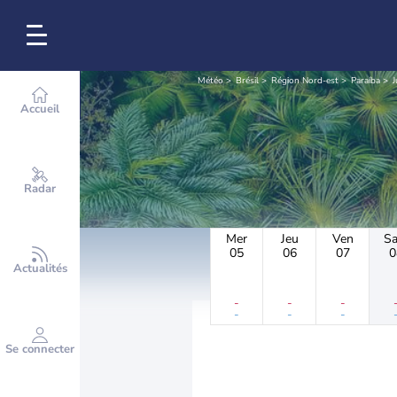
Météo
Brésil
Région Nord-est
Paraíba
J
Accueil
Radar
Mer
Jeu
Ven
S
05
06
07
0
Actualités
-
-
-
-
-
-
Se connecter