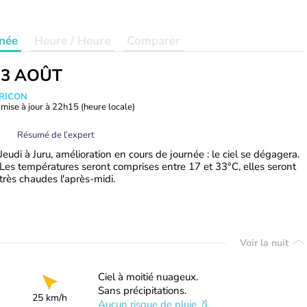
née
Heure / Heure
Comparer
13 AOÛT
TRICON
mise à jour à
22h15
(heure locale)
Résumé de l’expert
Jeudi à Juru, amélioration en cours de journée : le ciel se dégagera.
Les températures seront comprises entre 17 et 33°C, elles seront
très chaudes l'après-midi.
Voir la nuit
Ciel à moitié nuageux.
Sans précipitations.
25 km/h
Aucun risque de pluie