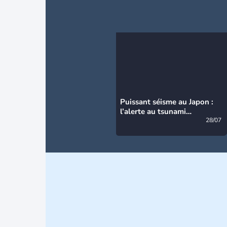
Puissant séisme au Japon :
l’alerte au tsunami
désormais levée
28/07