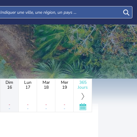
Dim
Lun
Mar
Mer
365
16
17
18
19
Jours
-
-
-
-
-
-
-
-