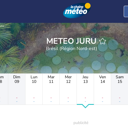
uru
METEO JURU
Brésil (Région Nord-est)
am
Dim
Lun
Mar
Mer
Jeu
Ven
Sam
8
09
10
11
12
13
14
15
-
-
-
-
-
-
-
-
-
-
-
-
-
-
-
-