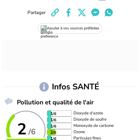
Partager
Ajouter à vos sources préférées
Infos SANTÉ
Pollution et qualité de l'air
Dioxyde d'azote
1
/6
Dioxyde de soufre
1
/6
2
Monoxyde de carbone
1
/6
/6
Ozone
2
/6
Particules fines
1
/6