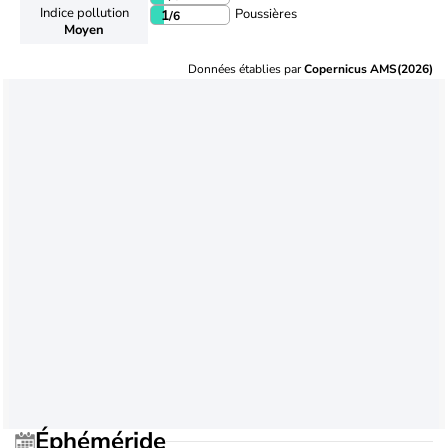
Indice pollution
Poussières
1
/6
Moyen
Données établies par
Copernicus AMS(2026)
Éphéméride