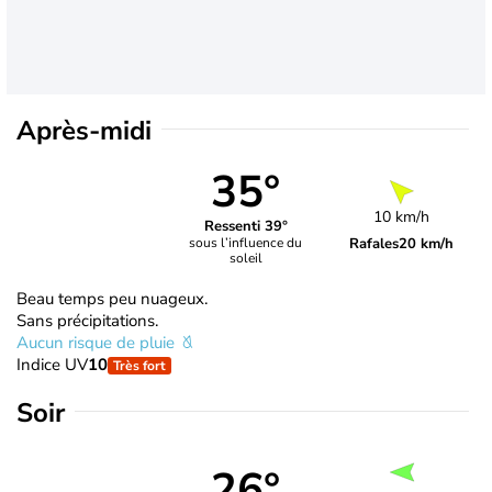
Après-midi
35°
10 km/h
Ressenti 39°
Rafales
20 km/h
sous l’influence du
soleil
Beau temps peu nuageux.
Sans précipitations.
Aucun risque de pluie
Indice UV
10
Très fort
Soir
26°