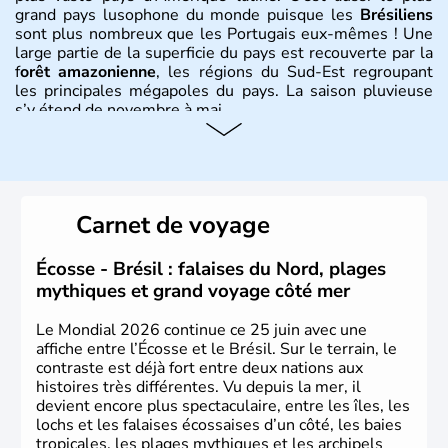
grand pays lusophone du monde puisque les
Brésiliens
sont plus nombreux que les Portugais eux-mêmes ! Une
large partie de la superficie du pays est recouverte par la
f
orêt amazonienne
, les régions du Sud-Est regroupant
les principales mégapoles du pays. La saison pluvieuse
s’y étend de novembre à mai.
Histoire et administration
Sao Polo et Rio de Janeiro sont deux villes principales de
ce pays, majoritairement catholique. Les côtes atlantiques
Carnet de voyage
du Brésil ont été atteintes par le portugais Cabral en
1500. Durant le XVIe siècle, de très nombreux esclaves
venus d'Afrique ont permis une large exploitation des
Écosse - Brésil : falaises du Nord, plages
ressources en sucre du pays.
mythiques et grand voyage côté mer
Le Mondial 2026 continue ce 25 juin avec une
affiche entre l’Écosse et le Brésil. Sur le terrain, le
contraste est déjà fort entre deux nations aux
histoires très différentes. Vu depuis la mer, il
devient encore plus spectaculaire, entre les îles, les
lochs et les falaises écossaises d’un côté, les baies
tropicales, les plages mythiques et les archipels