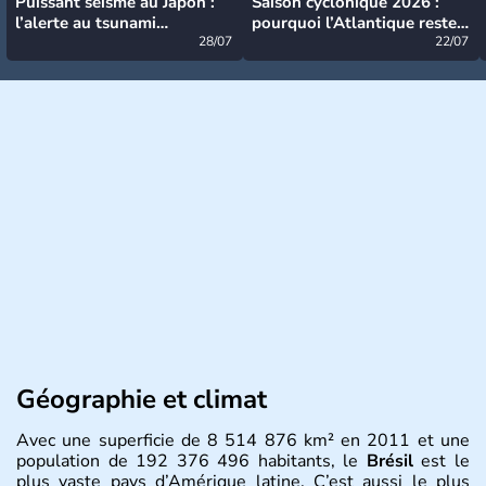
Puissant séisme au Japon :
Saison cyclonique 2026 :
l’alerte au tsunami
pourquoi l’Atlantique reste
désormais levée
28/07
très calme à ce stade ?
22/07
Géographie et climat
Avec une superficie de 8 514 876 km² en 2011 et une
population de 192 376 496 habitants, le
Brésil
est le
plus vaste pays d’Amérique latine. C’est aussi le plus