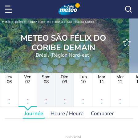
Météo
Brésil
Région Nord-est
Bahia
São Félix do Coribe
METEO SÃO FÉLIX DO
CORIBE DEMAIN
Brésil (Région Nord-est)
Jeu
Ven
Sam
Dim
Lun
Mar
Mer
J
06
07
08
09
10
11
12
-
-
-
-
-
-
-
-
-
-
-
-
-
-
Journée
Heure / Heure
Comparer