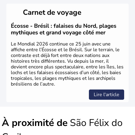
Sao Polo et Rio de Janeiro sont deux villes principales de
ce pays, majoritairement catholique. Les côtes atlantiques
Carnet de voyage
du Brésil ont été atteintes par le portugais Cabral en
1500. Durant le XVIe siècle, de très nombreux esclaves
venus d'Afrique ont permis une large exploitation des
Écosse - Brésil : falaises du Nord, plages
ressources en sucre du pays.
mythiques et grand voyage côté mer
Le Mondial 2026 continue ce 25 juin avec une
affiche entre l’Écosse et le Brésil. Sur le terrain, le
contraste est déjà fort entre deux nations aux
histoires très différentes. Vu depuis la mer, il
devient encore plus spectaculaire, entre les îles, les
lochs et les falaises écossaises d’un côté, les baies
tropicales, les plages mythiques et les archipels
brésiliens de l’autre.
Lire l'article
À proximité de
São Félix do