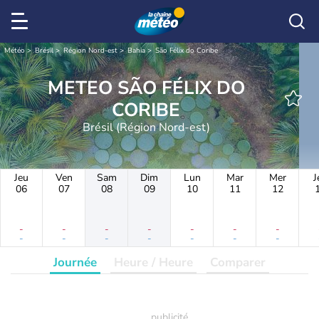
Météo
Brésil
Région Nord-est
Bahia
São Félix do Coribe
METEO SÃO FÉLIX DO
CORIBE
Brésil (Région Nord-est)
Jeu
Ven
Sam
Dim
Lun
Mar
Mer
J
06
07
08
09
10
11
12
-
-
-
-
-
-
-
-
-
-
-
-
-
-
Journée
Heure / Heure
Comparer