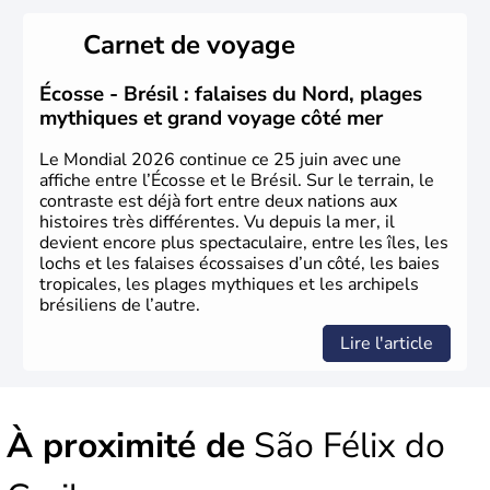
Sao Polo et Rio de Janeiro sont deux villes principales de
ce pays, majoritairement catholique. Les côtes atlantiques
Carnet de voyage
du Brésil ont été atteintes par le portugais Cabral en
1500. Durant le XVIe siècle, de très nombreux esclaves
venus d'Afrique ont permis une large exploitation des
Écosse - Brésil : falaises du Nord, plages
ressources en sucre du pays.
mythiques et grand voyage côté mer
Le Mondial 2026 continue ce 25 juin avec une
affiche entre l’Écosse et le Brésil. Sur le terrain, le
contraste est déjà fort entre deux nations aux
histoires très différentes. Vu depuis la mer, il
devient encore plus spectaculaire, entre les îles, les
lochs et les falaises écossaises d’un côté, les baies
tropicales, les plages mythiques et les archipels
brésiliens de l’autre.
Lire l'article
À proximité de
São Félix do