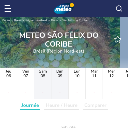
Météo
Brésil
Région Nord-est
Bahia
São Félix do Coribe
METEO SÃO FÉLIX DO
CORIBE
Brésil (Région Nord-est)
Jeu
Ven
Sam
Dim
Lun
Mar
Mer
J
06
07
08
09
10
11
12
-
-
-
-
-
-
-
-
-
-
-
-
-
-
Journée
Heure / Heure
Comparer