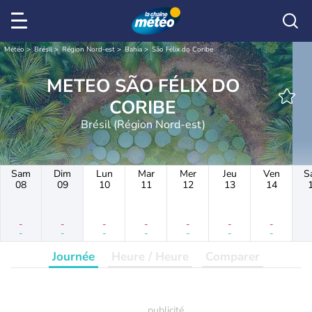
Météo
Brésil
Région Nord-est
Bahia
São Félix do Coribe
METEO SÃO FÉLIX DO
CORIBE
Brésil (Région Nord-est)
Sam
Dim
Lun
Mar
Mer
Jeu
Ven
S
08
09
10
11
12
13
14
-
-
-
-
-
-
-
-
-
-
-
-
-
-
Journée
Heure / Heure
Comparer