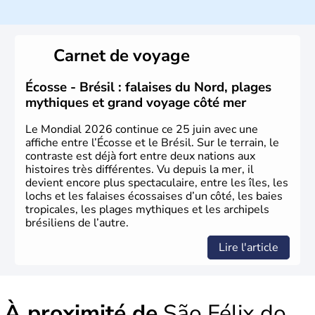
Histoire et administration
Sao Polo et Rio de Janeiro sont deux villes principales de
ce pays, majoritairement catholique. Les côtes atlantiques
Carnet de voyage
du Brésil ont été atteintes par le portugais Cabral en
1500. Durant le XVIe siècle, de très nombreux esclaves
venus d'Afrique ont permis une large exploitation des
Écosse - Brésil : falaises du Nord, plages
ressources en sucre du pays.
mythiques et grand voyage côté mer
Le Mondial 2026 continue ce 25 juin avec une
affiche entre l’Écosse et le Brésil. Sur le terrain, le
contraste est déjà fort entre deux nations aux
histoires très différentes. Vu depuis la mer, il
devient encore plus spectaculaire, entre les îles, les
lochs et les falaises écossaises d’un côté, les baies
tropicales, les plages mythiques et les archipels
brésiliens de l’autre.
Lire l'article
À proximité de
São Félix do