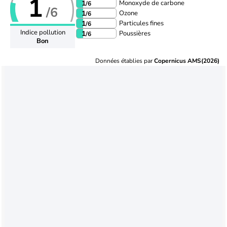
1
Monoxyde de carbone
1
/6
/6
Ozone
1
/6
Particules fines
1
/6
Indice pollution
Poussières
1
/6
Bon
Données établies par
Copernicus AMS(2026)