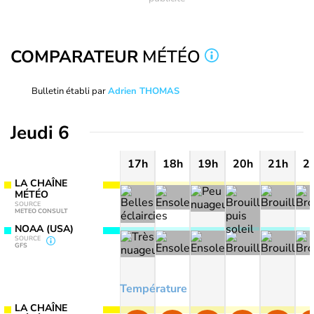
COMPARATEUR
MÉTÉO
Bulletin établi par
Adrien THOMAS
Jeudi 6
17h
18h
19h
20h
21h
2
LA CHAÎNE
MÉTÉO
SOURCE
METEO CONSULT
NOAA (USA)
SOURCE
GFS
Température
LA CHAÎNE