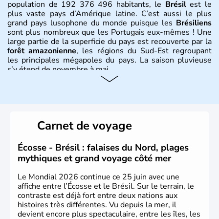
population de 192 376 496 habitants, le
Brésil
est le
plus vaste pays d’Amérique latine. C’est aussi le plus
grand pays lusophone du monde puisque les
Brésiliens
sont plus nombreux que les Portugais eux-mêmes ! Une
large partie de la superficie du pays est recouverte par la
f
orêt amazonienne
, les régions du Sud-Est regroupant
les principales mégapoles du pays. La saison pluvieuse
s’y étend de novembre à mai.
Histoire et administration
Sao Polo et Rio de Janeiro sont deux villes principales de
ce pays, majoritairement catholique. Les côtes atlantiques
Carnet de voyage
du Brésil ont été atteintes par le portugais Cabral en
1500. Durant le XVIe siècle, de très nombreux esclaves
venus d'Afrique ont permis une large exploitation des
Écosse - Brésil : falaises du Nord, plages
ressources en sucre du pays.
mythiques et grand voyage côté mer
Le Mondial 2026 continue ce 25 juin avec une
affiche entre l’Écosse et le Brésil. Sur le terrain, le
contraste est déjà fort entre deux nations aux
histoires très différentes. Vu depuis la mer, il
devient encore plus spectaculaire, entre les îles, les