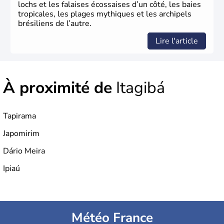
lochs et les falaises écossaises d’un côté, les baies
tropicales, les plages mythiques et les archipels
brésiliens de l’autre.
Lire l'article
À proximité de
Itagibá
Tapirama
Japomirim
Dário Meira
Ipiaú
Météo France