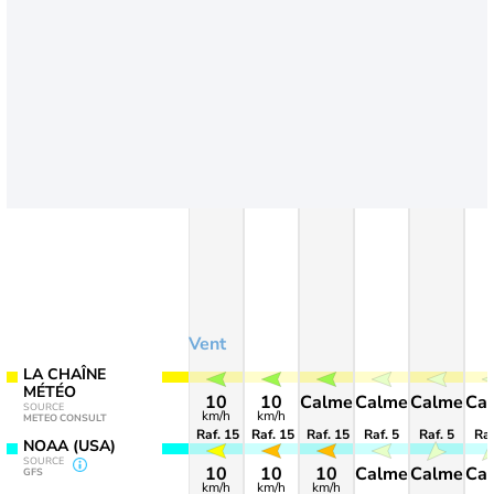
Vent
LA CHAÎNE
MÉTÉO
10
10
Calme
Calme
Calme
Ca
SOURCE
km/h
km/h
METEO CONSULT
Raf. 15
Raf. 15
Raf. 15
Raf. 5
Raf. 5
Raf
NOAA (USA)
SOURCE
10
10
10
Calme
Calme
Ca
GFS
km/h
km/h
km/h