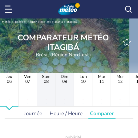
Météo
Brésil
Région Nord-est
Bahia
Itagibá
COMPARATEUR MÉTÉO
ITAGIBÁ
Brésil (Région Nord-est)
Jeu
Ven
Sam
Dim
Lun
Mar
Mer
J
06
07
08
09
10
11
12
-
-
-
-
-
-
-
-
-
-
-
-
-
-
Journée
Heure / Heure
Comparer