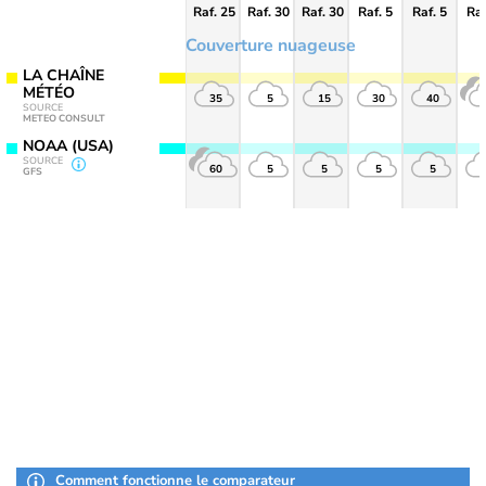
Raf. 25
Raf. 30
Raf. 30
Raf. 5
Raf. 5
Raf
Couverture nuageuse
LA CHAÎNE
MÉTÉO
35
5
15
30
40
SOURCE
METEO CONSULT
NOAA (USA)
SOURCE
60
5
5
5
5
GFS
Comment fonctionne le comparateur